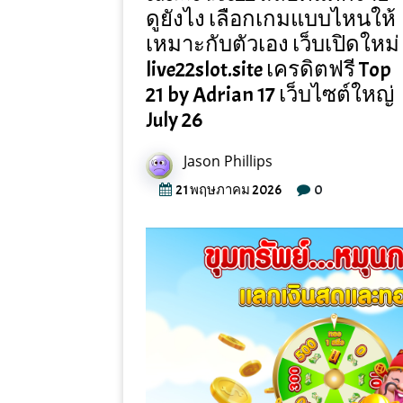
ดูยังไง เลือกเกมแบบไหนให้
เหมาะกับตัวเอง เว็บเปิดใหม่
live22slot.site เครดิตฟรี Top
21 by Adrian 17 เว็บไซต์ใหญ่
July 26
Jason Phillips
0
21 พฤษภาคม 2026