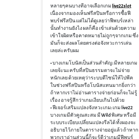
หลายๆคนบางทีอาจเลือกเกม
live22slot
เนื่องจากมองเห็นฟรีสปินหรือการซื้อฟี
พบร์ฟรีสปิน แต่ไม่ได้ดูเลยว่าฟีพบร์เหล่า
นั้นทำงานยังไง ผลก็คือ เข้าเล่นด้วยความ
เข้าใจผิดหรือคาดหมายไม่ถูกๆจากเกม ซึ่ง
มันก็จะส่งผลโดยตรงต่อจังหวะการเล่น
เลยล่ะครับผม
• บางเกมโบนัสเป็นส่วนสำคัญ: มีหลายเกม
เลยจ้ะนะครับที่สปินธรรมดาจะไม่จ่าย
หนักเลย ด้วยเหตุว่าระบบดีไซน์ให้ไปพีค
ในช่วงฟรีสปินหรือโบนัสแทนมากยิ่งกว่า
ถ้าหากเราไม่อ่านตารางจ่ายก่อนก็จะไม่รู้
เรื่อง อาจรู้สึกว่าเกมเงียบเกินไปด้วย
• ฟีเจอร์เสริมแปลงจังหวะเกม: เกม live22
บางเกมมีตัวคูณสะสม มี Wild พิเศษ หรือมี
ระบบระเบียบเปลี่ยนแปลงรีลได้ ทั้งผองจะ
อธิบายไว้ภายในตารางจ่ายอยู่แล้ว ถ้าหาก
พวกเราอ่านส่วนนี้ก็จะรู้ดีว่าเกมมีฟีพบร์