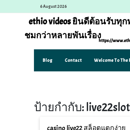
Skip
6 August 2026
to
content
ethio videos ยินดีต้อนรับท
ชมกว่าหลายพันเรื่อง
https://www.eth
Blog
Contact
Welcome To The 
ป้ายกำกับ:
live22slot
casino live22 สล็อตแตกง่าย