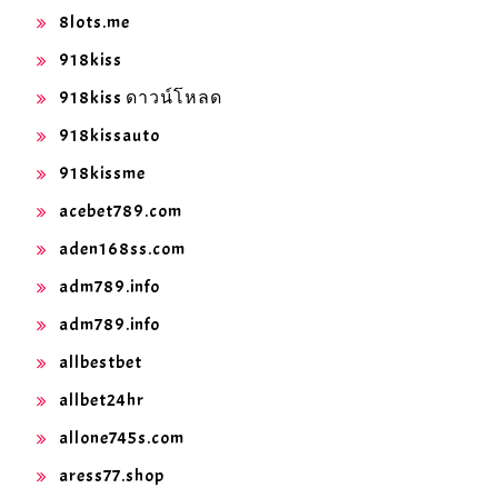
8lots.me
918kiss
918kiss ดาวน์โหลด
918kissauto
918kissme
acebet789.com
aden168ss.com
adm789.info
adm789.info
allbestbet
allbet24hr
allone745s.com
aress77.shop