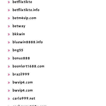
betflixtikto
betflixtikto.info
betm4vip.com
betway
bkkwin
bluewin8888.info
bng55
bonus888
boonlert1688.com
brazil999
bwvip4.com
bwvip4.com
carlo999.net