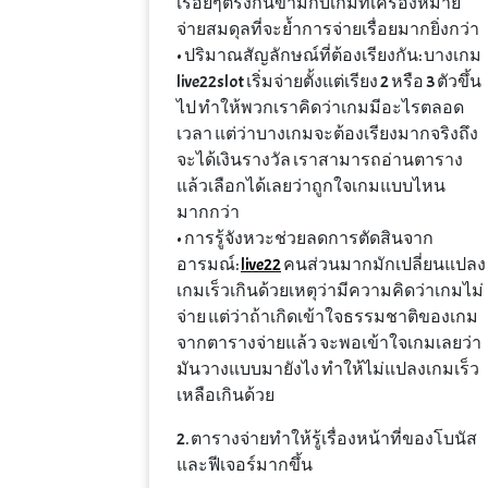
เรื่อยๆตรงกันข้ามกับเกมที่เครื่องหมาย
จ่ายสมดุลที่จะย้ำการจ่ายเรื่อยมากยิ่งกว่า
• ปริมาณสัญลักษณ์ที่ต้องเรียงกัน: บางเกม
live22slot เริ่มจ่ายตั้งแต่เรียง 2 หรือ 3 ตัวขึ้น
ไป ทำให้พวกเราคิดว่าเกมมีอะไรตลอด
เวลา แต่ว่าบางเกมจะต้องเรียงมากจริงถึง
จะได้เงินรางวัล เราสามารถอ่านตาราง
แล้วเลือกได้เลยว่าถูกใจเกมแบบไหน
มากกว่า
• การรู้จังหวะช่วยลดการตัดสินจาก
อารมณ์:
live22
คนส่วนมากมักเปลี่ยนแปลง
เกมเร็วเกินด้วยเหตุว่ามีความคิดว่าเกมไม่
จ่าย แต่ว่าถ้าเกิดเข้าใจธรรมชาติของเกม
จากตารางจ่ายแล้ว จะพอเข้าใจเกมเลยว่า
มันวางแบบมายังไง ทำให้ไม่แปลงเกมเร็ว
เหลือเกินด้วย
2. ตารางจ่ายทำให้รู้เรื่องหน้าที่ของโบนัส
และฟีเจอร์มากขึ้น