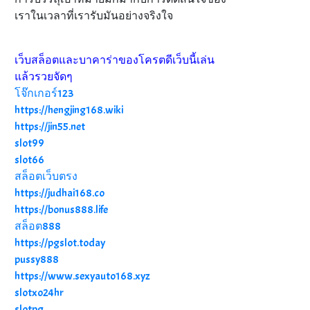
เราในเวลาที่เรารับมันอย่างจริงใจ
เว็บสล็อตและบาคาร่าของโครตดีเว็บนี้เล่น
แล้วรวยจัดๆ
โจ๊กเกอร์123
https://hengjing168.wiki
https://jin55.net
slot99
slot66
สล็อตเว็บตรง
https://judhai168.co
https://bonus888.life
สล็อต888
https://pgslot.today
pussy888
https://www.sexyauto168.xyz
slotxo24hr
slotpg