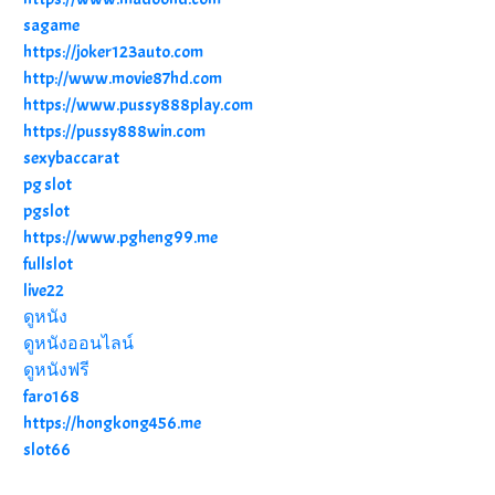
sagame
https://joker123auto.com
http://www.movie87hd.com
https://www.pussy888play.com
https://pussy888win.com
sexybaccarat
pg slot
pgslot
https://www.pgheng99.me
fullslot
live22
ดูหนัง
ดูหนังออนไลน์
ดูหนังฟรี
faro168
https://hongkong456.me
slot66