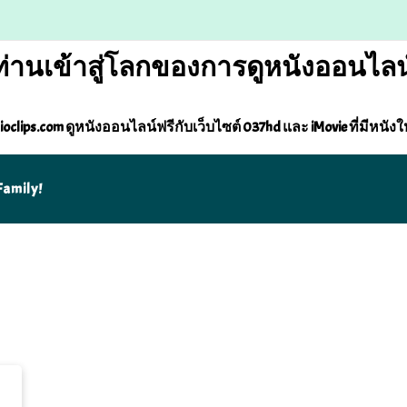
ุกท่านเข้าสู่โลกของการดูหนังออนไลน์
ioclips.com ดูหนังออนไลน์ฟรีกับเว็บไซต์ 037hd และ iMovie ที่มีหน
Family!