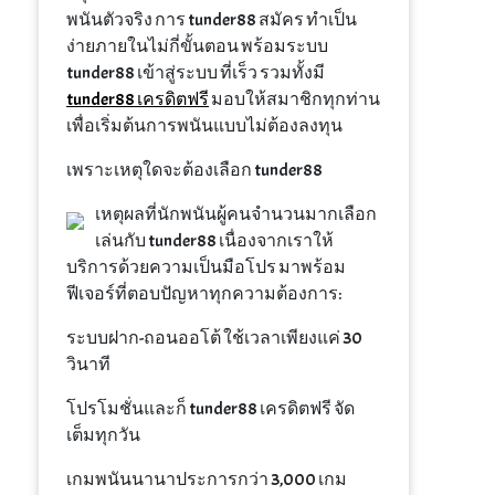
พนันตัวจริง การ tunder88 สมัคร ทำเป็น
ง่ายภายในไม่กี่ขั้นตอน พร้อมระบบ
tunder88 เข้าสู่ระบบ ที่เร็ว รวมทั้งมี
tunder88 เครดิตฟรี
มอบให้สมาชิกทุกท่าน
เพื่อเริ่มต้นการพนันแบบไม่ต้องลงทุน
เพราะเหตุใดจะต้องเลือก tunder88
เหตุผลที่นักพนันผู้คนจำนวนมากเลือก
เล่นกับ tunder88 เนื่องจากเราให้
บริการด้วยความเป็นมือโปร มาพร้อม
ฟีเจอร์ที่ตอบปัญหาทุกความต้องการ:
ระบบฝาก-ถอนออโต้ ใช้เวลาเพียงแค่ 30
วินาที
โปรโมชั่นและก็ tunder88 เครดิตฟรี จัด
เต็มทุกวัน
เกมพนันนานาประการกว่า 3,000 เกม