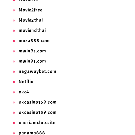
Movie2free
Movie2thai
moviehdthai
moza888.com
mwin9s.com
mwin9s.com
nagawaybet.com
Netflix
okc4
okcasino159.com
okcasino159.com
onesiamclub.site
panama888