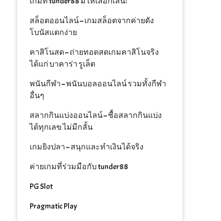
เกมที่ tunder88 มีให้เลือกเล่น:
สล็อตออนไลน์ – เกมสล็อตจากค่ายดัง
โบนัสแตกง่าย
คาสิโนสด – ถ่ายทอดสดเกมคาสิโนจริง
ได้แก่ บาคาร่า รูเล็ต
พนันกีฬา – พนันบอลออนไลน์ รวมทั้งกีฬา
อื่นๆ
สลากกินแบ่งออนไลน์ – ซื้อสลากกินแบ่ง
ได้ทุกเลข ไม่มีกลั้น
เกมยิงปลา – สนุกและทำเงินได้จริง
ค่ายเกมที่ร่วมมือกับ tunder88
PG Slot
Pragmatic Play