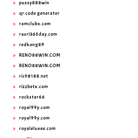
pussy888win
qr code generator
ramclubx.com
rasri365day.com
redkong89
RENO88WIN.COM
RENO88WIN.COM
rich8188.net
rizzbetx.com
rockstar66
royal99y.com
royal99y.com
royaleluxee.com