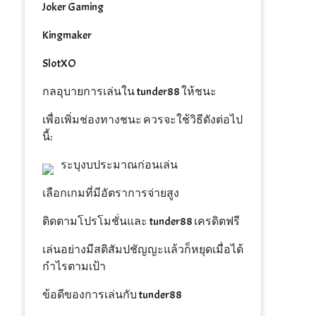
Joker Gaming
Kingmaker
SlotXO
กลอุบายการเล่นใน tunder88 ให้ชนะ
เพื่อเพิ่มช่องทางชนะ ควรจะใช้วิธีดังต่อไป
นี้:
ระบุงบประมาณก่อนเล่น
เลือกเกมที่มีอัตราการจ่ายสูง
ติดตามโปรโมชั่นและ tunder88 เครดิตฟรี
เล่นอย่างมีสติสัมปชัญญะแล้วก็หยุดเมื่อได้
กำไรตามเป้า
ข้อดีของการเล่นกับ tunder88