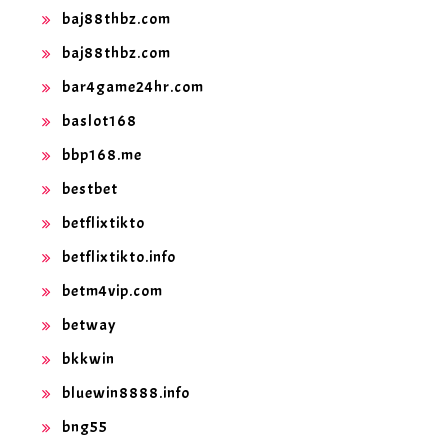
baj88thbz.com
baj88thbz.com
bar4game24hr.com
baslot168
bbp168.me
bestbet
betflixtikto
betflixtikto.info
betm4vip.com
betway
bkkwin
bluewin8888.info
bng55