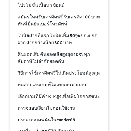
โปรโมชั่น เนื้อหา ข้อแม้
สมัครใหม่รับเครดิตฟรี รับเครดิต 100 บาท
ทันที ยืนยันเบอร์โทรศัพท์
โบนัสฝากทีแรก โบนัสเพิ่ม 50% ของยอด
ฝาก ฝากอย่างน้อย 300 บาท
คืนยอดเสีย คืนยอดเสียสูงสุด 10% ทุก
สัปดาห์ ไม่จำกัดยอดคืน
วิธีการใช้เครดิตฟรีให้เกิดประโยชน์สูงสุด
ทดสอบเล่นเกมที่ไม่เคยเล่นมาก่อน
เลือกเกมที่มีค่า RTP สูงเพื่อเพิ่มโอกาสชนะ
ตรวจสอบเงื่อนไขก่อนใช้งาน
ประเภทเกมพนันใน tunder88