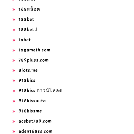
168สล็อต
188bet
188betth
1xbet
1xgameth.com
789pluss.com
8lots.me
918kiss
918kiss ดาวน์โหลด
918kissauto
918kissme
acebet789.com
aden168ss.com