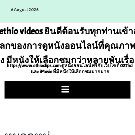
Skip
6 August 2026
to
content
ethio videos ยินดีต้อนรับทุกท่านเข้าส
ลกของการดูหนังออนไลน์ที่คุณภา
ูง มีหนังให้เลือกชมกว่าหลายพันเรื่อ
https://www.ethioclips.com ดูหนังออนไลน์ฟรีกับเว็บไซต์ 037hd
และ iMovie ที่มีหนังให้เลือกชมมากมาย