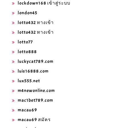
lockdown168 เข้าสู่ระบบ
london45
lotto432 ทางเข้า
lotto432 ทางเข้า
lotto77
lotto888
luckycat789.com
luis16888.com
lux555.net
m4newonline.com
mac1bet789.com
macau69
macau69 สมัคร