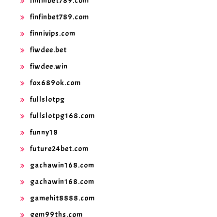
finfinbet789.com
finfinbet789.com
finnivips.com
fiwdee.bet
fiwdee.win
fox689ok.com
fullslotpg
fullslotpg168.com
funny18
future24bet.com
gachawin168.com
gachawin168.com
gamehit8888.com
gem99ths.com