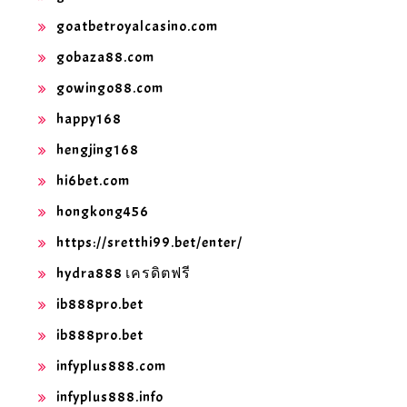
goatbetroyalcasino.com
gobaza88.com
gowingo88.com
happy168
hengjing168
hi6bet.com
hongkong456
https://sretthi99.bet/enter/
hydra888 เครดิตฟรี
ib888pro.bet
ib888pro.bet
infyplus888.com
infyplus888.info