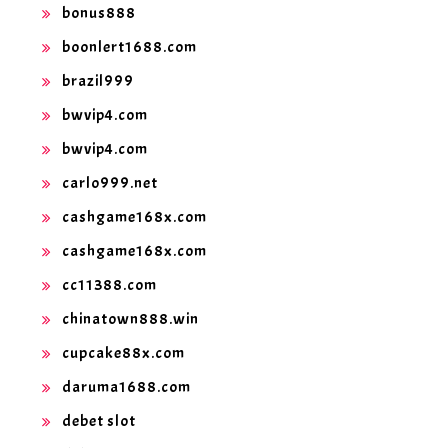
bonus888
boonlert1688.com
brazil999
bwvip4.com
bwvip4.com
carlo999.net
cashgame168x.com
cashgame168x.com
cc11388.com
chinatown888.win
cupcake88x.com
daruma1688.com
debet slot