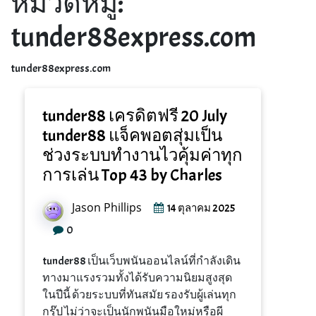
หมวดหมู่:
tunder88express.com
tunder88express.com
tunder88 เครดิตฟรี 20 July
tunder88 แจ็คพอตสุ่มเป็น
ช่วงระบบทำงานไวคุ้มค่าทุก
การเล่น Top 43 by Charles
Jason Phillips
14 ตุลาคม 2025
0
tunder88 เป็นเว็บพนันออนไลน์ที่กำลังเดิน
ทางมาแรงรวมทั้งได้รับความนิยมสูงสุด
ในปีนี้ ด้วยระบบที่ทันสมัย รองรับผู้เล่นทุก
กรุ๊ป ไม่ว่าจะเป็นนักพนันมือใหม่หรือผี