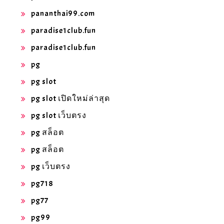
pananthai99.com
paradise1club.fun
paradise1club.fun
pg
pg slot
pg slot เปิดใหม่ล่าสุด
pg slot เว็บตรง
pg สล็อต
pg สล็อต
pg เว็บตรง
pg718
pg77
pg99