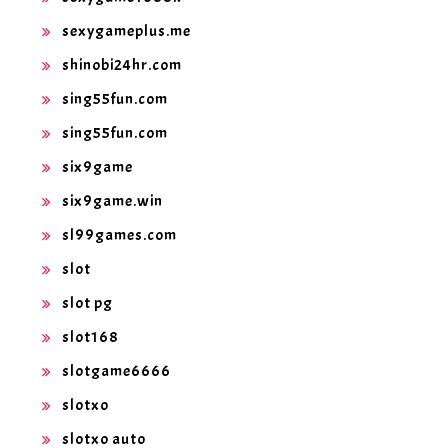
sexygameplus.me
shinobi24hr.com
sing55fun.com
sing55fun.com
six9game
six9game.win
sl99games.com
slot
slot pg
slot168
slotgame6666
slotxo
slotxo auto