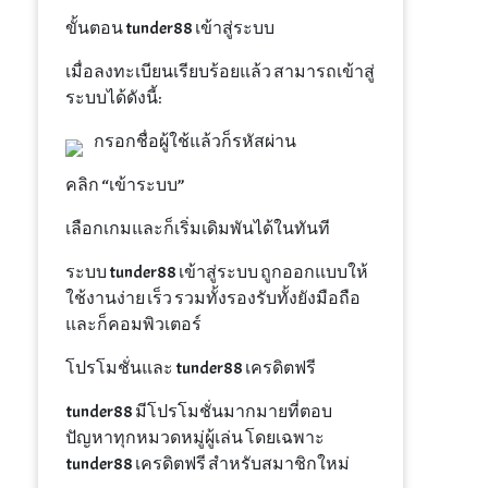
ขั้นตอน tunder88 เข้าสู่ระบบ
เมื่อลงทะเบียนเรียบร้อยแล้ว สามารถเข้าสู่
ระบบได้ดังนี้:
กรอกชื่อผู้ใช้แล้วก็รหัสผ่าน
คลิก “เข้าระบบ”
เลือกเกมและก็เริ่มเดิมพันได้ในทันที
ระบบ tunder88 เข้าสู่ระบบ ถูกออกแบบให้
ใช้งานง่าย เร็ว รวมทั้งรองรับทั้งยังมือถือ
และก็คอมพิวเตอร์
โปรโมชั่นและ tunder88 เครดิตฟรี
tunder88 มีโปรโมชั่นมากมายที่ตอบ
ปัญหาทุกหมวดหมู่ผู้เล่น โดยเฉพาะ
tunder88 เครดิตฟรี สำหรับสมาชิกใหม่