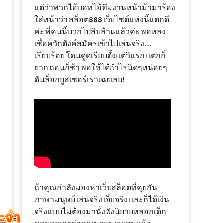
แต่ว่าพวกไอ้บอทไอ้ทีมงานหน้าม้ามาร้อง
ใส่หน้าว่า สล็อต888 เว็บไซต์แห่งนี้แตกดี
ค่ะ พี่คนนี้บวกไปสิบล้านแล้วค่ะ พอหลง
เชื่อควักตังค์สมัครเข้าไปเล่นจริง…
เรียบร้อย โดนดูดเรียบตั้งแต่วิแรก แตกก็
ยาก ถอนก็ช้า พอใช้ได้กำไรนิดๆหน่อยๆ
ดันล็อกยูสเซอร์เราเฉยเลย!
ถ้าคุณกำลังมองหาเว็บสล็อตที่คุยกัน
ภาษามนุษย์ เล่นจริง เจ็บจริง และก็ได้เงิน
จริงแบบไม่ต้องมานั่งฟังนิยายหลอกเด็ก