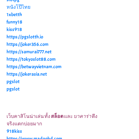
หนังโป๊ไทย
1xbetth
funny18
kiss918
https://pgslotth.io
https://joker356.com
https://samurai777.net
https://tokyoslot88.com
https://betwayvietnam.com
https://jokerasia.net
pgslot
pgslot
เว็บคาสิโนน่าเล่น ทั้ง
สล็อต
และ
บาคาร่า
ตึง
จริงแตกบ่อยมาก
918kiss
https://www.madoohd.com