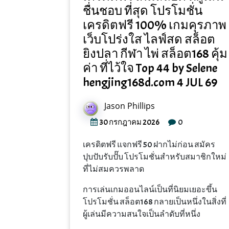
ชื่นชอบ ที่สุด โปรโมชั่น
เครดิตฟรี 100% เกมคุรภาพ
เว็บโปร่งใส ไลฟ์สด สล็อต
ยิงปลา กีฬา ไพ่ สล็อต168 คุ้ม
ค่า ที่ไว้ใจ Top 44 by Selene
hengjing168d.com 4 JUL 69
Jason Phillips
0
30 กรกฎาคม 2026
เครดิตฟรี แจกฟรี 50 ฝากไม่ก่อน สมัคร
ปุบปับรับปั๊บ โปรโมชั่นสำหรับสมาชิกใหม่
ที่ไม่สมควรพลาด
การเล่นเกมออนไลน์เป็นที่นิยมเยอะขึ้น
โปรโมชั่น สล็อต168 กลายเป็นหนึ่งในสิ่งที่
ผู้เล่นมีความสนใจเป็นลำดับที่หนึ่ง