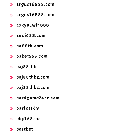
argus16888.com
argus16888.com
askyouwin888
audi688.com
ba88th.com
babet555.com
baj88thb
baj88thbz.com
baj88thbz.com
bar4game24hr.com
baslot168
bbp168.me
bestbet