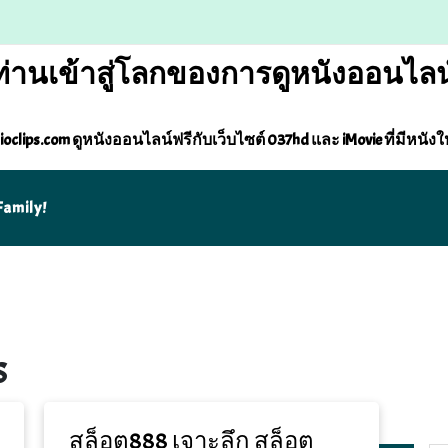
ุกท่านเข้าสู่โลกของการดูหนังออนไลน์
ioclips.com ดูหนังออนไลน์ฟรีกับเว็บไซต์ 037hd และ iMovie ที่มีหน
Family!
s
สล็อต888 เจาะลึก สล็อต