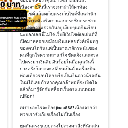
ขอบอกเลยว่าคุณมาเหมาะสมแล้ว
เนื่องจากวันนี้เราจะมาผ่าใส้ผ่าท้อง
เว็บไซต์ สล็อตเว็บตรง เว็บไซต์ที่เหล่านัก
ปั่นสล็อตตัวจริงเขาแอบกระซิบกระซาบ
ระเบิดความรวยกันอยู่ เงียบๆแต่กินเรียบ
นะบอกเลย นี่ไม่ใช่เว็บผีเว็บไซต์เอเย่นต์ที่
เปิดมาหลอกเขมือบเงินแฟลชตังค์เพิ่มทรู
ของคนใดกัน แต่เป็นอาณาจักรพนันของ
คนที่ถูกใจความสาแก่ใจ ชัดแจ้ง และตรง
ไปตรงมา เงินสิบเงินร้อยในมือคุณวันนี้
บางครั้งก็อาจจะเปลี่ยนเป็นตั๋วเครื่องบิน
ท่องเที่ยวรอบโลก หรือเป็นเงินดาวน์รถคัน
ใหม่ได้เลย ถ้าหากคุณกล้าพอที่จะเปิดใจ
แล้วก็มารู้จักกับ สล็อตเว็บตรง แบบหมด
เปลือก!
เพราะอะไรจะต้อง jinda888? เนื่องจากว่า
พวกเรารังเกียจเรื่องไม่เป็นเรื่อง
พูดกันตรงๆแบบตรงไปตรงมา สิ่งที่นักเล่น