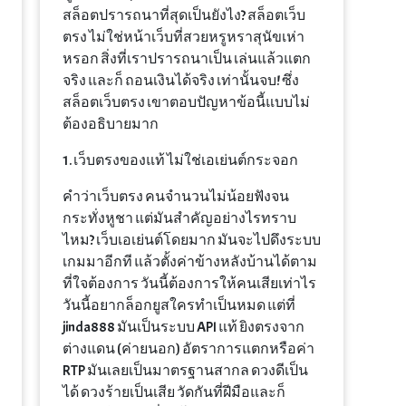
สล็อตปรารถนาที่สุดเป็นยังไง? สล็อตเว็บ
ตรง ไม่ใช่หน้าเว็บที่สวยหรูหราสุนัขเห่า
หรอก สิ่งที่เราปรารถนาเป็น เล่นแล้วแตก
จริง และก็ ถอนเงินได้จริง เท่านั้นจบ! ซึ่ง
สล็อตเว็บตรง เขาตอบปัญหาข้อนี้แบบไม่
ต้องอธิบายมาก
1. เว็บตรงของแท้ ไม่ใช่เอเย่นต์กระจอก
คำว่าเว็บตรง คนจำนวนไม่น้อยฟังจน
กระทั่งหูชา แต่มันสำคัญอย่างไรทราบ
ไหม? เว็บเอเย่นต์โดยมาก มันจะไปดึงระบบ
เกมมาอีกที แล้วตั้งค่าข้างหลังบ้านได้ตาม
ที่ใจต้องการ วันนี้ต้องการให้คนเสียเท่าไร
วันนี้อยากล็อกยูสใครทำเป็นหมด แต่ที่
jinda888 มันเป็นระบบ API แท้ ยิงตรงจาก
ต่างแดน (ค่ายนอก) อัตราการแตกหรือค่า
RTP มันเลยเป็นมาตรฐานสากล ดวงดีเป็น
ได้ ดวงร้ายเป็นเสีย วัดกันที่ฝีมือและก็