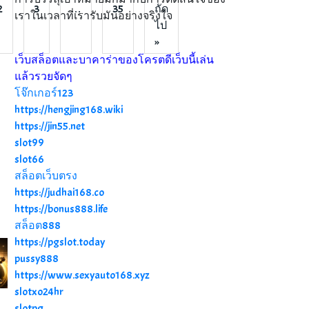
2
3
…
35
ถัด
เราในเวลาที่เรารับมันอย่างจริงใจ
ไป
»
เว็บสล็อตและบาคาร่าของโครตดีเว็บนี้เล่น
แล้วรวยจัดๆ
โจ๊กเกอร์123
https://hengjing168.wiki
https://jin55.net
slot99
slot66
สล็อตเว็บตรง
https://judhai168.co
https://bonus888.life
สล็อต888
https://pgslot.today
pussy888
https://www.sexyauto168.xyz
slotxo24hr
slotpg