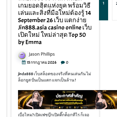
1
เกมยอดฮิตแห่งยุค พร้อมวิธี
เล่นและสิ่งที่มือใหม่ต้องรู้ 14
September 26 เว็บ แตกง่าย
Jin888.asia casino online เว็บ
เปิดใหม่ ใหม่ล่าสุด Top 50
by Emma
Jason Phillips
0
15 กรกฎาคม 2026
jinda888 เว็บสล็อตของจริงที่คนเล่นกัน ไม่
ล็อกยูส ปั่นเป็นแตก แจกเป็นล้าน !
เบื่อไหม? เปิดเฟซบุ๊กเปิดติ๊กต็อกทีไร ก็เจอ