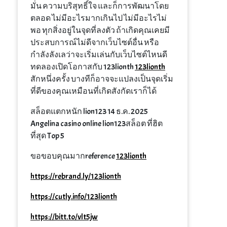
มั่น ความบริสุทธิ์ใจ และก็การพัฒนาโดย
ตลอด ไม่มีอะไรมากเกินไป ไม่มีอะไรไม่
พอ ทุกสิ่งอยู่ในจุดที่ลงตัว ถ้าเกิดคุณเคยมี
ประสบการณ์ไม่ดีจากเว็บไซต์อื่น หรือ
กำลังลังเลว่าจะเริ่มเล่นกับเว็บไซต์ไหนดี
ทดลองเปิดโอกาสกับ 123lionth
123lionth
สักหนึ่งครั้ง บางทีก็อาจจะแปลงเป็นจุดเริ่ม
ที่ดีของคุณเหมือนที่เกิดสังกัดเราก็ได้
สล็อตแตกหนัก lion123 14 ธ.ค. 2025
Angelina casino online lion123สล็อต ที่ฮิต
ที่สุด Top 5
ขอขอบคุณมากreference
123lionth
https://rebrand.ly/123lionth
https://cutly.info/123lionth
https://bitt.to/vlt5jw