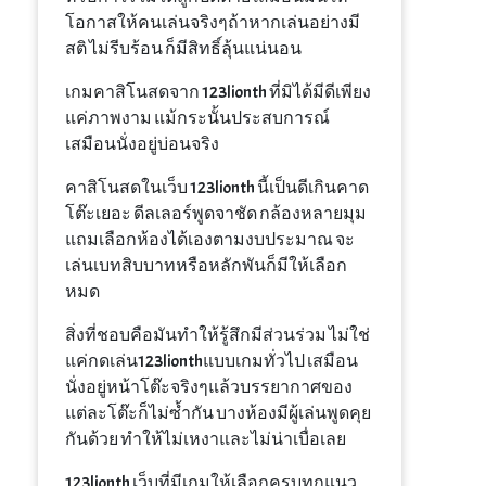
โอกาสให้คนเล่นจริงๆถ้าหากเล่นอย่างมี
สติ ไม่รีบร้อน ก็มีสิทธิ์ลุ้นแน่นอน
เกมคาสิโนสดจาก 123lionth ที่มิได้มีดีเพียง
แค่ภาพงาม แม้กระนั้นประสบการณ์
เสมือนนั่งอยู่บ่อนจริง
คาสิโนสดในเว็บ 123lionth นี้เป็นดีเกินคาด
โต๊ะเยอะ ดีลเลอร์พูดจาชัด กล้องหลายมุม
แถมเลือกห้องได้เองตามงบประมาณ จะ
เล่นเบทสิบบาทหรือหลักพันก็มีให้เลือก
หมด
สิ่งที่ชอบคือมันทำให้รู้สึกมีส่วนร่วม ไม่ใช่
แค่กดเล่น123lionthแบบเกมทั่วไป เสมือน
นั่งอยู่หน้าโต๊ะจริงๆแล้วบรรยากาศของ
แต่ละโต๊ะก็ไม่ซ้ำกัน บางห้องมีผู้เล่นพูดคุย
กันด้วย ทำให้ไม่เหงาและไม่น่าเบื่อเลย
123lionth เว็บที่มีเกมให้เลือกครบทุกแนว