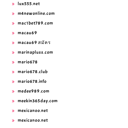
lux555.net
m4newonline.com
mac1bet789.com
macau69
macau69 สมัคร
marinapluss.com
mario678
mario678.club
mario678.info
medee989.com
meekin365day.com
mexicanoo.net
mexicanoo.net