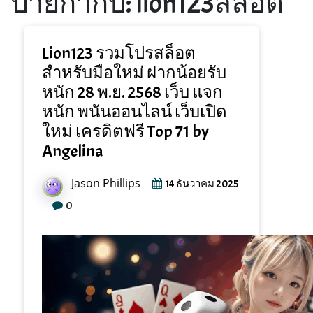
ป้ายกำกับ:
lion123สล็อต
Lion123 รวมโปรสล็อต
สำหรับมือใหม่ ฝากน้อยรับ
หนัก 28 พ.ย. 2568 เว็บ แจก
หนัก พนันออนไลน์ เว็บเปิด
ใหม่ เครดิตฟรี Top 71 by
Angelina
Jason Phillips
14 ธันวาคม 2025
0