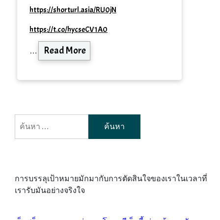
https://shorturl.asia/RU0jN
https://t.co/hycseCV1A0
Read More
…
ค้นหา
สำหรับ:
การบรรลุเป้าหมายมักมากับการตัดสินใจของเราในเวลาที่
เรารับมันอย่างจริงใจ