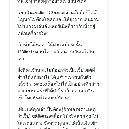
ทันใจ ทุกๆสิ่งทุกๆอย่างไหลลื่นดีเลิศ
นอกนั้นเล่นlion123สล็อต ผ่านมือถือก็ไม่มี
ปัญหา ไม่ต้องโหลดแอปให้ยุ่งยาก เล่นผ่าน
โปรแกรมเล่นอินเตอร์เน็ตก็ราวกับนั่งอยู่
หน้าเครื่องจริงๆ
เว็บที่มิได้หลอกให้ฝาก แม้กระนั้น
123lionth มอบโอกาสถอนจริงวันแล้ววัน
เล่า
สิ่งที่คนจำนวนไม่น้อยกลัวเป็น เว็บไซต์ที่
ฝากได้แต่ถอนไม่ได้ แต่ว่าเราพบกับตัว
แล้วว่า lion123สล็อต ไม่ได้เป็นอย่างที่กล่าว
มาเลย ทุกครั้งที่ได้กำไรแล้วกดถอน เงิน
เข้าโดยทันทีไม่เคยมีปัญหา
เพียงแค่คุณจำเป็นต้องรู้จักพอ เพราะเหตุ
ว่าเว็บไซต์lion123สล็อต ให้จริง หากคุณไม่
โลภ ถอนตามจังหวะ คุณจะได้เห็นเงินเข้า