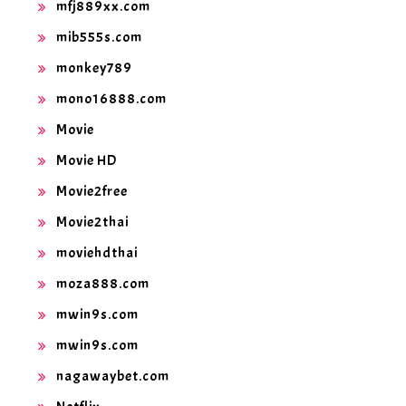
mfj889xx.com
mib555s.com
monkey789
mono16888.com
Movie
Movie HD
Movie2free
Movie2thai
moviehdthai
moza888.com
mwin9s.com
mwin9s.com
nagawaybet.com