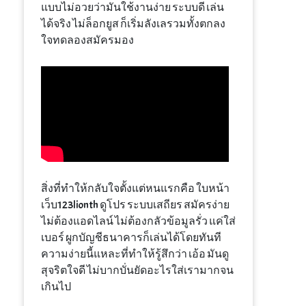
แบบไม่อวยว่ามันใช้งานง่าย ระบบดี เล่น
ได้จริง ไม่ล็อกยูส ก็เริ่มลังเลรวมทั้งตกลง
ใจทดลองสมัครมอง
สิ่งที่ทำให้กลับใจตั้งแต่หนแรกคือ ใบหน้า
เว็บ123lionth ดูโปร ระบบเสถียร สมัครง่าย
ไม่ต้องแอดไลน์ ไม่ต้องกลัวข้อมูลรั่ว แค่ใส่
เบอร์ ผูกบัญชีธนาคารก็เล่นได้โดยทันที
ความง่ายนี้แหละที่ทำให้รู้สึกว่า เอ้อ มันดู
สุจริตใจดี ไม่บากบั่นยัดอะไรใส่เรามากจน
เกินไป