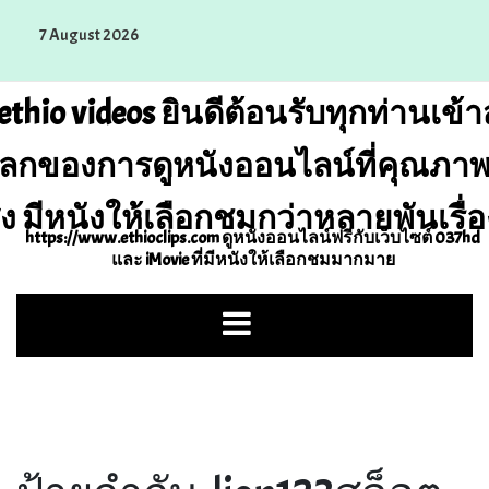
Skip
7 August 2026
to
content
ethio videos ยินดีต้อนรับทุกท่านเข้าส
ลกของการดูหนังออนไลน์ที่คุณภา
ูง มีหนังให้เลือกชมกว่าหลายพันเรื่อ
https://www.ethioclips.com ดูหนังออนไลน์ฟรีกับเว็บไซต์ 037hd
และ iMovie ที่มีหนังให้เลือกชมมากมาย