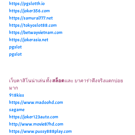
https://pgslotth.io
https://joker356.com
https://samurai777.net
https://tokyoslot88.com
https://betwayvietnam.com
https://jokerasia.net
pgslot
pgslot
เว็บคาสิโนน่าเล่น ทั้ง
สล็อต
และ
บาคาร่า
ตึงจริงแตกบ่อย
มาก
918kiss
https://www.madoohd.com
sagame
https://joker123auto.com
http://www.movie87hd.com
https://www.pussy888play.com