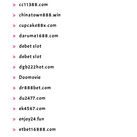
cc11388.com
chinatown888.win
cupcake88x.com
daruma1688.com
debet slot
debet slot
dgb222hot.com
Doomovie
dr888bet.com
du2477.com
ek4567.com
enjoy24.fun
etbet16888.com