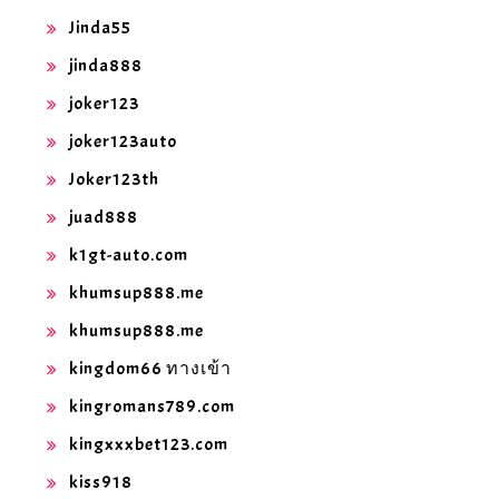
Jinda55
jinda888
joker123
joker123auto
Joker123th
juad888
k1gt-auto.com
khumsup888.me
khumsup888.me
kingdom66 ทางเข้า
kingromans789.com
kingxxxbet123.com
kiss918