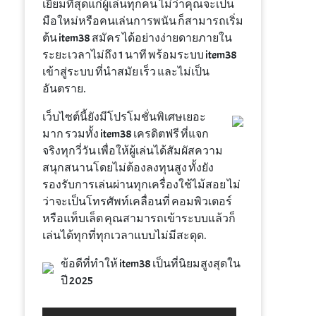
เยี่ยมที่สุดแก่ผู้เล่นทุกคน ไม่ว่าคุณจะเป็น
มือใหม่หรือคนเล่นการพนัน ก็สามารถเริ่ม
ต้น item38 สมัคร ได้อย่างง่ายดายภายใน
ระยะเวลาไม่ถึง 1 นาที พร้อมระบบ item38
เข้าสู่ระบบ ที่นำสมัย เร็ว และไม่เป็น
อันตราย.
เว็บไซต์นี้ยังมีโปรโมชั่นพิเศษเยอะ
มาก รวมทั้ง item38 เครดิตฟรี ที่แจก
จริงทุกวี่วัน เพื่อให้ผู้เล่นได้สัมผัสความ
สนุกสนานโดยไม่ต้องลงทุนสูง ทั้งยัง
รองรับการเล่นผ่านทุกเครื่องใช้ไม้สอย ไม่
ว่าจะเป็นโทรศัพท์เคลื่อนที่ คอมพิวเตอร์
หรือแท็บเล็ต คุณสามารถเข้าระบบแล้วก็
เล่นได้ทุกที่ทุกเวลาแบบไม่มีสะดุด.
ข้อดีที่ทำให้ item38 เป็นที่นิยมสูงสุดใน
ปี 2025