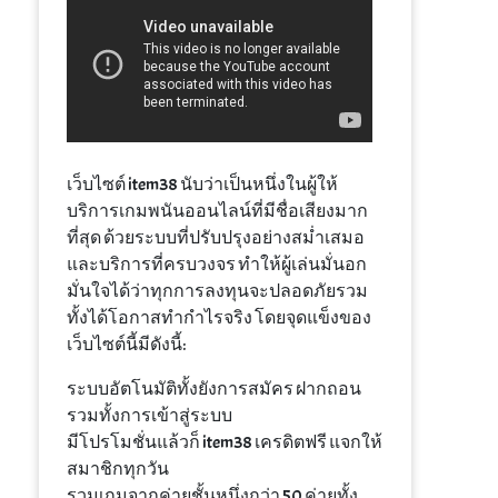
เว็บไซต์ item38 นับว่าเป็นหนึ่งในผู้ให้
บริการเกมพนันออนไลน์ที่มีชื่อเสียงมาก
ที่สุด ด้วยระบบที่ปรับปรุงอย่างสม่ำเสมอ
และบริการที่ครบวงจร ทำให้ผู้เล่นมั่นอก
มั่นใจได้ว่าทุกการลงทุนจะปลอดภัยรวม
ทั้งได้โอกาสทำกำไรจริง โดยจุดแข็งของ
เว็บไซต์นี้มีดังนี้:
ระบบอัตโนมัติทั้งยังการสมัคร ฝากถอน
รวมทั้งการเข้าสู่ระบบ
มีโปรโมชั่นแล้วก็ item38 เครดิตฟรี แจกให้
สมาชิกทุกวัน
รวมเกมจากค่ายชั้นหนึ่งกว่า 50 ค่ายทั้ง