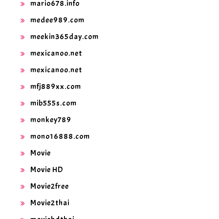
mario678.info
medee989.com
meekin365day.com
mexicanoo.net
mexicanoo.net
mfj889xx.com
mib555s.com
monkey789
mono16888.com
Movie
Movie HD
Movie2free
Movie2thai