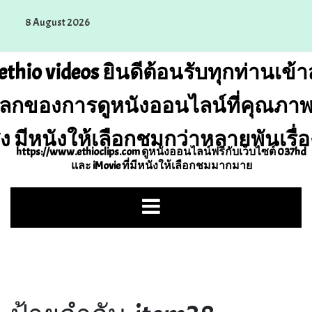
Skip
8 August 2026
to
content
ethio videos ยินดีต้อนรับทุกท่านเข้าส
ลกของการดูหนังออนไลน์ที่คุณภา
ูง มีหนังให้เลือกชมกว่าหลายพันเรื่อ
https://www.ethioclips.com ดูหนังออนไลน์ฟรีกับเว็บไซต์ 037hd
และ iMovie ที่มีหนังให้เลือกชมมากมาย