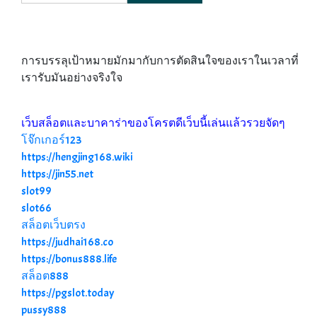
การบรรลุเป้าหมายมักมากับการตัดสินใจของเราในเวลาที่
เรารับมันอย่างจริงใจ
เว็บสล็อตและบาคาร่าของโครตดีเว็บนี้เล่นแล้วรวยจัดๆ
โจ๊กเกอร์123
https://hengjing168.wiki
https://jin55.net
slot99
slot66
สล็อตเว็บตรง
https://judhai168.co
https://bonus888.life
สล็อต888
https://pgslot.today
pussy888