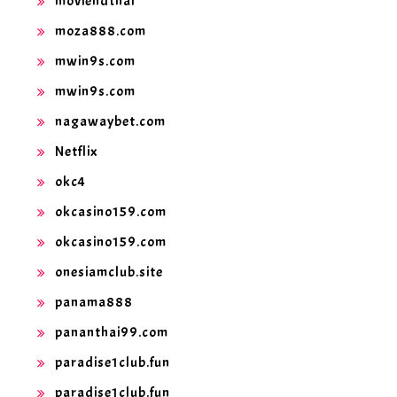
moviehdthai
moza888.com
mwin9s.com
mwin9s.com
nagawaybet.com
Netflix
okc4
okcasino159.com
okcasino159.com
onesiamclub.site
panama888
pananthai99.com
paradise1club.fun
paradise1club.fun