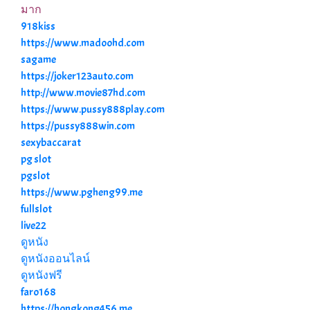
มาก
918kiss
https://www.madoohd.com
sagame
https://joker123auto.com
http://www.movie87hd.com
https://www.pussy888play.com
https://pussy888win.com
sexybaccarat
pg slot
pgslot
https://www.pgheng99.me
fullslot
live22
ดูหนัง
ดูหนังออนไลน์
ดูหนังฟรี
faro168
https://hongkong456.me