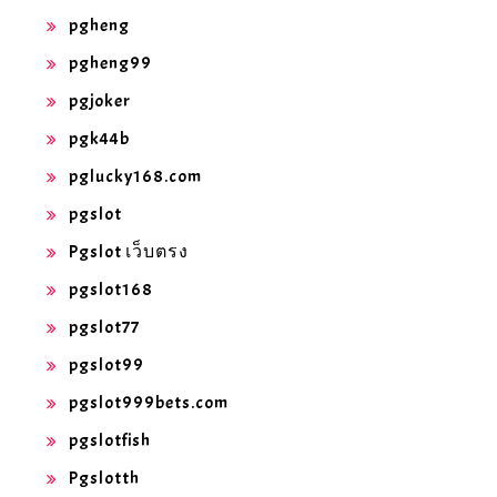
pgheng
pgheng99
pgjoker
pgk44b
pglucky168.com
pgslot
Pgslot เว็บตรง
pgslot168
pgslot77
pgslot99
pgslot999bets.com
pgslotfish
Pgslotth