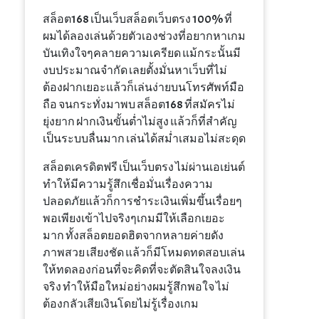
สล็อต168 เป็นเว็บสล็อตเว็บตรง 100% ที่
ผมได้ลองเล่นด้วยตัวเองช่วงที่อยากหาเกม
บันเทิงใจๆคลายความเครียด แม้กระนั้นมี
งบประมาณจำกัด เลยตั้งมั่นหาเว็บที่ไม่
ต้องฝากเยอะแล้วก็เล่นง่ายบนโทรศัพท์มือ
ถือ จนกระทั่งมาพบ สล็อต168 ที่สมัครไม่
ยุ่งยาก ฝากเงินขั้นต่ำไม่สูง แล้วก็ที่สำคัญ
เป็นระบบลื่นมาก เล่นได้สม่ำเสมอไม่สะดุด
สล็อตเครดิตฟรี เป็นเว็บตรง ไม่ผ่านเอเย่นต์
ทำให้มีความรู้สึกเชื่อมั่นเรื่องความ
ปลอดภัยแล้วก็การชำระเงินเพิ่มขึ้นเรื่อยๆ
พอเพียงเข้าไปจริงๆเกมมีให้เลือกเยอะ
มาก ทั้งสล็อตยอดฮิตจากหลายค่ายดัง
ภาพสวย เสียงชัด แล้วก็มีโหมดทดสอบเล่น
ให้ทดลองก่อนที่จะคิดที่จะตัดสินใจลงเงิน
จริง ทำให้มือใหม่อย่างผมรู้สึกพอใจ ไม่
ต้องกลัวเสียเงินโดยไม่รู้เรื่องเกม