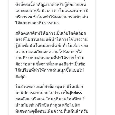
ซึ่งที่ตรงนี้สำคัญมากสำหรับผู้ที่อยากเล่น
แบบตลอด หรือมีเวลาว่างไม่แน่นอน การมี
บริการ 24 ชั่วโมงทำให้ผมสามารถเข้าเล่น
ได้ตลอดเวลาที่ปรารถนา
สล็อตเครดิตฟรี คือการเป็นเว็บไซต์สล็อต
ตรง ที่ไม่ผ่านเอเย่นต์ ทำให้การใช้แรงงาน
รู้สึกเชื่อมั่นในตนเองขึ้น อีกทั้งในเรื่องของ
ความปลอดภัยและความโปร่งสบายใส
รวมถึงระบบฝาก-ถอนที่ทำได้รวดเร็ว ไม่
ต้องรอนาน ซึ่งจากที่ผมลอง ถือว่าเป็นข้อ
ได้เปรียบที่ทำให้การเล่นสนุกขึ้นแบบไม่
สะดุด
ในส่วนของเกมก็จำต้องพูดว่ามีให้เลือก
นานัปการมากมาย ไม่ว่าจะเป็น jinda55
ยอดนิยม หรือเกมใหม่ๆที่มาพร้อมฟีพบร์
นำสมัย เช่น ฟรีสปิน ตัวคูณ หรือโบนัส
พิเศษต่างๆซึ่งช่วยเพิ่มความตื่นเต้นสำหรับ