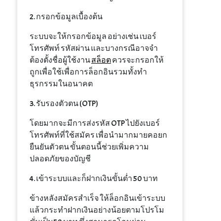
2. กรอกข้อมูลเบื้องต้น
ระบบจะให้กรอกข้อมูล อย่างเช่น เบอร์
โทรศัพท์ รหัสผ่าน และบางกรณีอาจจำ
ต้องตั้งชื่อผู้ใช้งาน
สล็อต
ควรจะกรอกให้
ถูกเพื่อใช้เพื่อการล็อกอินรวมทั้งทำ
ธุรกรรมในอนาคต
3. รับรองตัวตน (OTP)
โดยมากจะมีการส่งรหัส OTP ไปยังเบอร์
โทรศัพท์ที่ใช้สมัคร เพื่อนำมากมายคอยก
ยืนยันตัวตน ขั้นตอนนี้ช่วยเพิ่มความ
ปลอดภัยของบัญชี
4. เข้าระบบและก็ฝากเงินขั้นต่ำ 50 บาท
ข้างหลังสมัครสำเร็จ ให้ล็อกอินเข้าระบบ
แล้วกระทำฝากเงินอย่างน้อยตามโปรโม