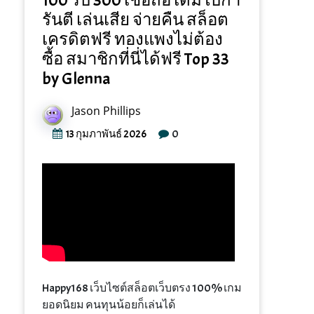
100 รับ 300 เชื่อถือได้มีใบกา
รันตี เล่นเสีย จ่ายคืน สล็อต
เครดิตฟรี ทองแพงไม่ต้อง
ซื้อ สมาชิกที่นี่ได้ฟรี Top 33
by Glenna
Jason Phillips
0
13 กุมภาพันธ์ 2026
Happy168 เว็บไซต์สล็อตเว็บตรง 100% เกม
ยอดนิยม คนทุนน้อยก็เล่นได้