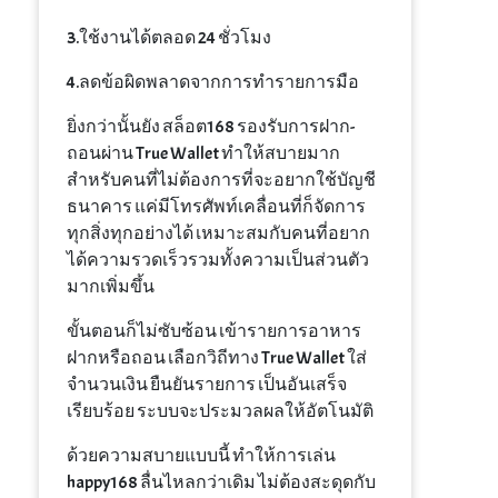
3.ใช้งานได้ตลอด 24 ชั่วโมง
4.ลดข้อผิดพลาดจากการทำรายการมือ
ยิ่งกว่านั้นยัง สล็อต168 รองรับการฝาก-
ถอนผ่าน True Wallet ทำให้สบายมาก
สำหรับคนที่ไม่ต้องการที่จะอยากใช้บัญชี
ธนาคาร แค่มีโทรศัพท์เคลื่อนที่ก็จัดการ
ทุกสิ่งทุกอย่างได้ เหมาะสมกับคนที่อยาก
ได้ความรวดเร็วรวมทั้งความเป็นส่วนตัว
มากเพิ่มขึ้น
ขั้นตอนก็ไม่ซับซ้อน เข้ารายการอาหาร
ฝากหรือถอน เลือกวิถีทาง True Wallet ใส่
จำนวนเงิน ยืนยันรายการ เป็นอันเสร็จ
เรียบร้อย ระบบจะประมวลผลให้อัตโนมัติ
ด้วยความสบายแบบนี้ ทำให้การเล่น
happy168 ลื่นไหลกว่าเดิม ไม่ต้องสะดุดกับ