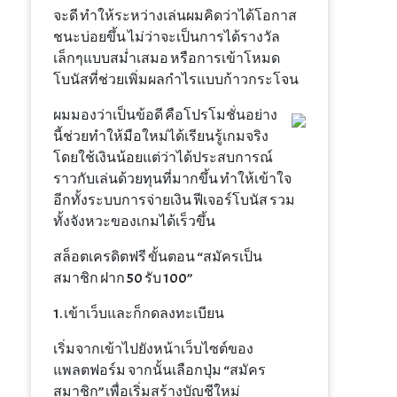
จะดี ทำให้ระหว่างเล่นผมคิดว่าได้โอกาส
ชนะบ่อยขึ้น ไม่ว่าจะเป็นการได้รางวัล
เล็กๆแบบสม่ำเสมอ หรือการเข้าโหมด
โบนัสที่ช่วยเพิ่มผลกำไรแบบก้าวกระโจน
ผมมองว่าเป็นข้อดี คือโปรโมชั่นอย่าง
นี้ช่วยทำให้มือใหม่ได้เรียนรู้เกมจริง
โดยใช้เงินน้อยแต่ว่าได้ประสบการณ์
ราวกับเล่นด้วยทุนที่มากขึ้น ทำให้เข้าใจ
อีกทั้งระบบการจ่ายเงิน ฟีเจอร์โบนัส รวม
ทั้งจังหวะของเกมได้เร็วขึ้น
สล็อตเครดิตฟรี ขั้นตอน “สมัครเป็น
สมาชิก ฝาก 50 รับ 100”
1. เข้าเว็บและก็กดลงทะเบียน
เริ่มจากเข้าไปยังหน้าเว็บไซต์ของ
แพลตฟอร์ม จากนั้นเลือกปุ่ม “สมัคร
สมาชิก” เพื่อเริ่มสร้างบัญชีใหม่