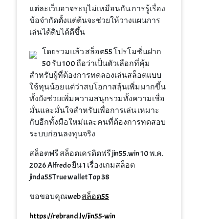
แต่ละเว็บอาจระบุไม่เหมือนกัน การรู้เรื่อง
ข้อจำกัดตั้งแต่ต้นจะช่วยให้วางแผนการ
เล่นได้ดิบได้ดีขึ้น
โดยรวมแล้ว สล็อต55 โปรโมชั่นฝาก
50 รับ 100 ถือว่าเป็นตัวเลือกที่คุ้ม
สำหรับผู้ที่ต้องการทดลองเล่นสล็อตแบบ
ใช้ทุนน้อย แต่ว่าสบโอกาสลุ้นเพิ่มมากขึ้น
ทั้งยังช่วยเพิ่มความสนุกรวมทั้งความเชื่อ
มั่นและมั่นใจสำหรับเพื่อการเล่น เหมาะ
กับอีกทั้งมือใหม่และคนที่ต้องการทดสอบ
ระบบก่อนลงทุนจริง
สล็อตฟรี สล็อตเครดิตฟรี jin55.win 10 พ.ค.
2026 Alfredo ยืน 1 เรื่องเกมสล็อต
jinda55True wallet Top 38
ขอขอบคุณweb
สล็อต55
https://rebrand.ly/jin55-win