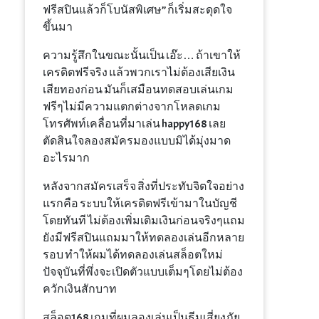
ฟรีสปินแล้วก็โบนัสพิเศษ” ก็เริ่มสะดุดใจ
ขึ้นมา
ความรู้สึกในขณะนั้นเป็น เอ๊ะ… ถ้าเขาให้
เครดิตฟรีจริง แล้วพวกเราไม่ต้องเสียเงิน
เสียทองก่อน มันก็เสมือนทดสอบเล่นเกม
ฟรีๆไม่มีความแตกต่างจากโหลดเกม
โทรศัพท์เคลื่อนที่มาเล่น happy168 เลย
ตัดสินใจลองสมัครมองแบบมิได้มุ่งมาด
อะไรมาก
หลังจากสมัครเสร็จ สิ่งที่ประทับจิตใจอย่าง
แรกคือ ระบบให้เครดิตฟรีเข้ามาในบัญชี
โดยทันที ไม่ต้องเพิ่มเติมเงินก่อนจริงๆแถม
ยังมีฟรีสปินแถมมาให้ทดลองเล่นอีกหลาย
รอบ ทำให้ผมได้ทดลองเล่นสล็อตใหม่
ปัจจุบันที่พึ่งจะเปิดตัวแบบเต็มๆโดยไม่ต้อง
ควักเงินสักบาท
สล็อต168 เกมที่ผมลองเล่นเป็นธีมเสี่ยงภัย