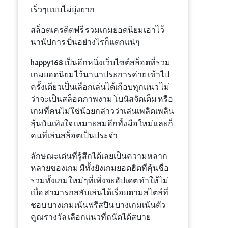
เร็วๆแบบไม่ยุ่งยาก
สล็อตเครดิตฟรี รวมเกมยอดนิยมเอาไว้
นานัปการ ปั่นอย่างไรก็แตกแน่ๆ
happy168 เป็นอีกหนึ่งเว็บไซต์สล็อตที่รวม
เกมยอดนิยมไว้นานาประการค่าย เข้าไป
ครั้งเดียวเป็นเลือกเล่นได้เกือบทุกแนว ไม่
ว่าจะเป็นสล็อตภาพงาม โบนัสจัดเต็ม หรือ
เกมที่คนไม่ใช่น้อยกล่าวว่าเล่นเพลิดเพลิน
ลุ้นบันเทิงใจ เหมาะสมอีกทั้งมือใหม่และก็
คนที่เล่นสล็อตเป็นประจำ
ลักษณะเด่นที่รู้สึกได้เลยเป็นความหลาก
หลายของเกม มีทั้งยังเกมยอดฮิตที่คุ้นชื่อ
รวมทั้งเกมใหม่ๆที่เพิ่งจะอัปเดต ทำให้ไม่
เบื่อ สามารถสลับเล่นได้เรื่อยตามสไตล์ที่
ชอบ บางเกมเน้นฟรีสปิน บางเกมเน้นตัว
คูณรางวัล เลือกแนวที่ถนัดได้สบาย