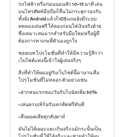
รถไฟฟ้า หรือก่อนนอนสัก 10–15 นาที เล่น
บนโทรศัพท์มือถือก็ลื่น ไม่กระตุก รองรับ
ทั้งยัง Android แล้วก็ iOS แถมยังมีระบบ
ทดลองเล่นฟรี ให้ลองก่อนใส่เงินจริงด้วย
ซึ่งเหมาะสมมากสำหรับมือใหม่หรือผู้ที่
ต้องการหาเกมที่ตัวเองถูกใจ
ซอยเบท โปรโมชั่นที่ทำให้มีความรู้สึกว่า
เว็บไซต์แห่งนี้เข้าใจผู้เล่นจริงๆ
สิ่งที่ทำให้ผมอยู่กับเว็บไซต์นี้มานาน คือ
โปรโมชั่นที่ไม่หลอก ตัวอย่างเช่น
• ฝากหนแรกของวันรับโบนัสเพิ่ม 50%
• เล่นครบเทิร์นรับเครดิตฟรีทันที
• คืนยอดเสียทุกสัปดาห์
มันไม่ได้เยอะแยะเกินจริง แม้กระนั้นเป็น
โปรโมชั่นที่ ใช้ได้จริง และช่วยทำให้ผม