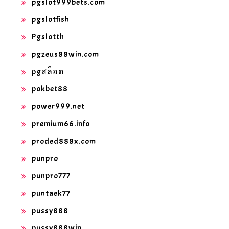
pgslot999bets.com
pgslotfish
Pgslotth
pgzeus88win.com
pgสล็อต
pokbet88
power999.net
premium66.info
proded888x.com
punpro
punpro777
puntaek77
pussy888
pussy888win