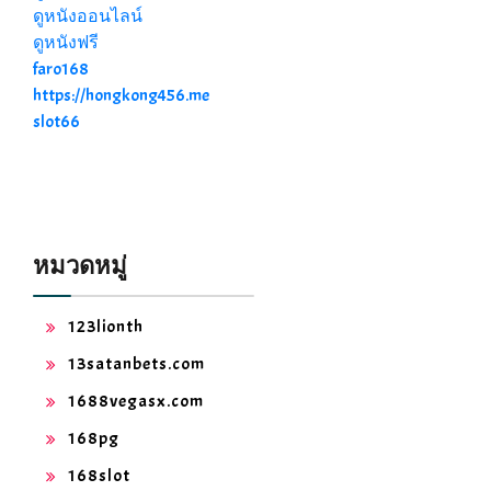
ดูหนังออนไลน์
ดูหนังฟรี
faro168
https://hongkong456.me
slot66
หมวดหมู่
123lionth
13satanbets.com
1688vegasx.com
168pg
168slot