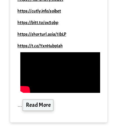
https://cutly.info/soibet
https://bitt.to/ox5obp
https://shorturl.asia/1IbLP
https://t.co/YxnHubpIah
Read More
…