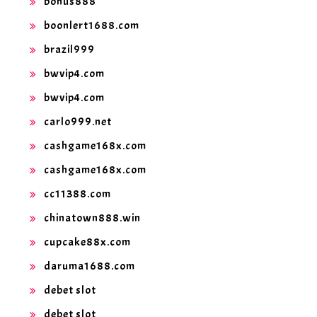
bonus888
boonlert1688.com
brazil999
bwvip4.com
bwvip4.com
carlo999.net
cashgame168x.com
cashgame168x.com
cc11388.com
chinatown888.win
cupcake88x.com
daruma1688.com
debet slot
debet slot