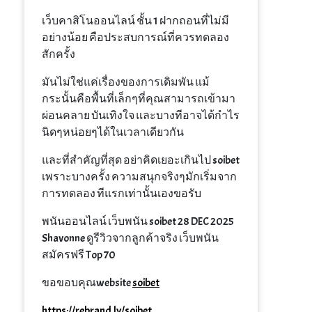
เว็บคาสิโนออนไลน์ ชั้น 1 ฝากถอนที่ไม่มี
อย่างน้อย คือประสบการณ์ที่ควรทดลอง
สักครั้ง
มันไม่ใช่แค่เรื่องของการเดิมพัน แม้
กระนั้นคือพื้นที่เล็กๆที่คุณสามารถเข้ามา
ผ่อนคลาย บันเทิงใจ และบางทีอาจได้กำไร
นิดๆหน่อยๆได้ในเวลาเดียวกัน
และที่สำคัญที่สุด อย่าคิดเยอะเกินไป soibet
เพราะบางครั้ง ความสนุกจริงๆมักเริ่มจาก
การทดลอง ทีแรกเท่านั้นเองขอรับ
พนันออนไลน์ เว็บพนัน soibet 28 DEC 2025
Shavonne ดูรีวิวจากลูกค้าจริง เว็บพนัน
สมัครฟรี Top 70
ขอขอบคุณwebsite
soibet
https://rebrand.ly/soibet