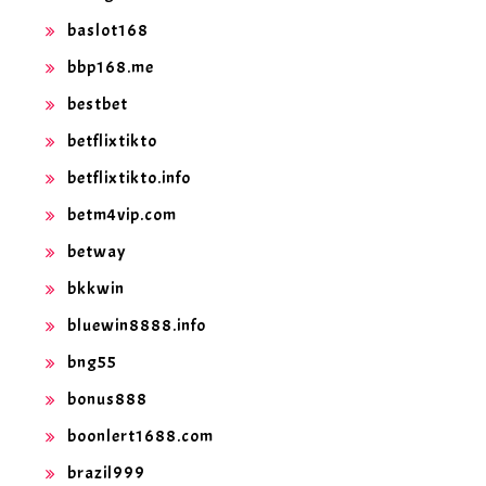
baslot168
bbp168.me
bestbet
betflixtikto
betflixtikto.info
betm4vip.com
betway
bkkwin
bluewin8888.info
bng55
bonus888
boonlert1688.com
brazil999