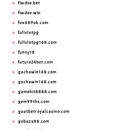
fiwdee.bet
fiwdee.win
fox689ok.com
fullslotpg
fullslotpg168.com
funny18
future24bet.com
gachawin168.com
gachawin168.com
gamehit8888.com
gem99ths.com
goatbetroyalcasino.com
gobaza88.com