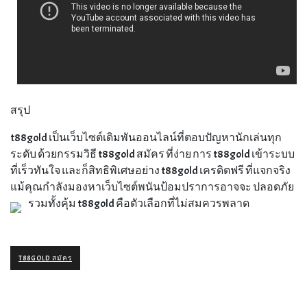
สรุป
t88gold เป็นเว็บไซต์เดิมพันออนไลน์ที่ตอบปัญหานักเล่นทุก
ระดับ ด้วยกรรมวิธี t88gold สมัคร ที่ง่าย การ t88gold เข้าระบบ
ที่เร็วทันใจ และก็สิทธิพิเศษอย่าง t88gold เครดิตฟรี ที่แจกจริง
แม้คุณกำลังมองหาเว็บไซต์พนันป้อมปราการอาจจะ ปลอดภัย
รวมทั้งคุ้ม t88gold คือตัวเลือกที่ไม่สมควรพลาด
T88GOLD สมัคร