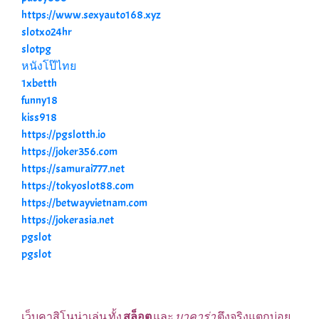
https://www.sexyauto168.xyz
slotxo24hr
slotpg
หนังโป๊ไทย
1xbetth
funny18
kiss918
https://pgslotth.io
https://joker356.com
https://samurai777.net
https://tokyoslot88.com
https://betwayvietnam.com
https://jokerasia.net
pgslot
pgslot
เว็บคาสิโนน่าเล่น ทั้ง
สล็อต
และ
บาคาร่า
ตึงจริงแตกบ่อย