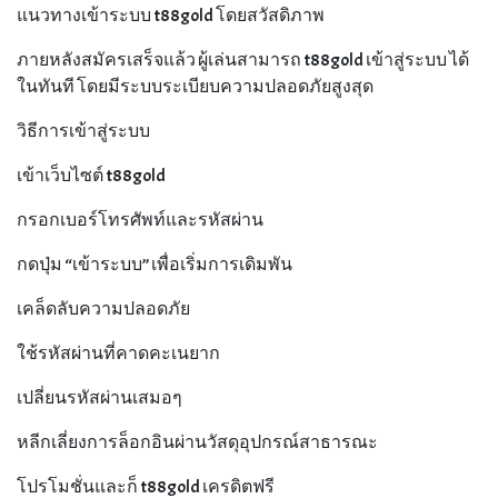
แนวทางเข้าระบบ t88gold โดยสวัสดิภาพ
ภายหลังสมัครเสร็จแล้ว ผู้เล่นสามารถ t88gold เข้าสู่ระบบ ได้
ในทันที โดยมีระบบระเบียบความปลอดภัยสูงสุด
วิธีการเข้าสู่ระบบ
เข้าเว็บไซต์ t88gold
กรอกเบอร์โทรศัพท์และรหัสผ่าน
กดปุ่ม “เข้าระบบ” เพื่อเริ่มการเดิมพัน
เคล็ดลับความปลอดภัย
ใช้รหัสผ่านที่คาดคะเนยาก
เปลี่ยนรหัสผ่านเสมอๆ
หลีกเลี่ยงการล็อกอินผ่านวัสดุอุปกรณ์สาธารณะ
โปรโมชั่นและก็ t88gold เครดิตฟรี