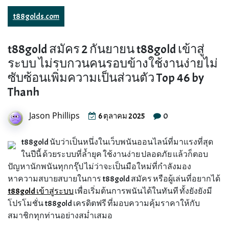
t88golds.com
t88gold สมัคร 2 กันยายน t88gold เข้าสู่
ระบบ ไม่รบกวนคนรอบข้างใช้งานง่ายไม่
ซับซ้อนเพิ่มความเป็นส่วนตัว Top 46 by
Thanh
Jason Phillips
0
6 ตุลาคม 2025
t88gold นับว่าเป็นหนึ่งในเว็บพนันออนไลน์ที่มาแรงที่สุด
ในปีนี้ ด้วยระบบที่ล้ำยุค ใช้งานง่าย ปลอดภัย แล้วก็ตอบ
ปัญหานักพนันทุกกรุ๊ป ไม่ว่าจะเป็นมือใหม่ที่กำลังมอง
หาความสบายสบายในการ t88gold สมัคร หรือผู้เล่นที่อยากได้
t88gold เข้าสู่ระบบ
เพื่อเริ่มต้นการพนันได้ในทันที ทั้งยังยังมี
โปรโมชั่น t88gold เครดิตฟรี ที่มอบความคุ้มราคาให้กับ
สมาชิกทุกท่านอย่างสม่ำเสมอ