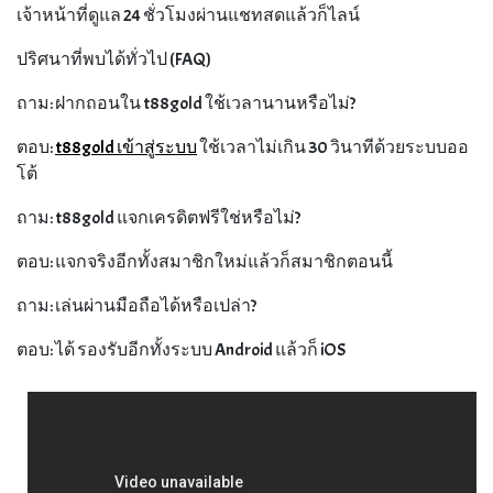
เจ้าหน้าที่ดูแล 24 ชั่วโมงผ่านแชทสดแล้วก็ไลน์
ปริศนาที่พบได้ทั่วไป (FAQ)
ถาม: ฝากถอนใน t88gold ใช้เวลานานหรือไม่?
ตอบ:
t88gold เข้าสู่ระบบ
ใช้เวลาไม่เกิน 30 วินาทีด้วยระบบออ
โต้
ถาม: t88gold แจกเครดิตฟรีใช่หรือไม่?
ตอบ: แจกจริงอีกทั้งสมาชิกใหม่แล้วก็สมาชิกตอนนี้
ถาม: เล่นผ่านมือถือได้หรือเปล่า?
ตอบ: ได้ รองรับอีกทั้งระบบ Android แล้วก็ iOS