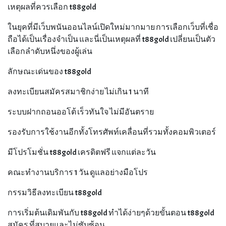
เหตุผลที่ควรเลือก t88gold
ในยุคที่มีเว็บพนันออนไลน์เปิดใหม่มากมาย การเลือกเว็บที่เชื่อ
ถือได้เป็นเรื่องจำเป็น และนี่เป็นเหตุผลที่ t88gold เปลี่ยนเป็นตัว
เลือกลำดับหนึ่งของผู้เล่น
ลักษณะเด่นของ t88gold
ลงทะเบียนสมัครสมาชิกง่าย ไม่เกิน 1 นาที
ระบบฝากถอนออโต้ เร็วทันใจ ไม่มีอันตราย
รองรับการใช้งานอีกทั้งโทรศัพท์เคลื่อนที่รวมทั้งคอมพิวเตอร์
มีโปรโมชั่น t88gold เครดิตฟรี แจกแต่ละวัน
คณะทำงานบริการ 1 วัน ดูแลอย่างมือโปร
กรรมวิธีลงทะเบียน t88gold
การเริ่มต้นเดิมพันกับ t88gold ทำได้ง่ายๆด้วยขั้นตอน t88gold
สมัคร ที่สบายและไม่ซับซ้อน