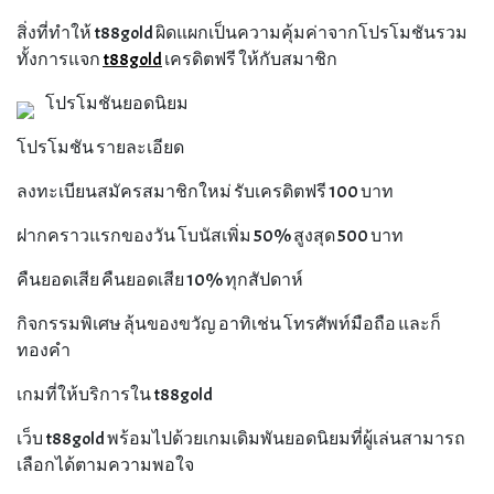
สิ่งที่ทำให้ t88gold ผิดแผกเป็นความคุ้มค่าจากโปรโมชันรวม
ทั้งการแจก
t88gold
เครดิตฟรี ให้กับสมาชิก
โปรโมชันยอดนิยม
โปรโมชัน รายละเอียด
ลงทะเบียนสมัครสมาชิกใหม่ รับเครดิตฟรี 100 บาท
ฝากคราวแรกของวัน โบนัสเพิ่ม 50% สูงสุด 500 บาท
คืนยอดเสีย คืนยอดเสีย 10% ทุกสัปดาห์
กิจกรรมพิเศษ ลุ้นของขวัญ อาทิเช่น โทรศัพท์มือถือ และก็
ทองคำ
เกมที่ให้บริการใน t88gold
เว็บ t88gold พร้อมไปด้วยเกมเดิมพันยอดนิยมที่ผู้เล่นสามารถ
เลือกได้ตามความพอใจ