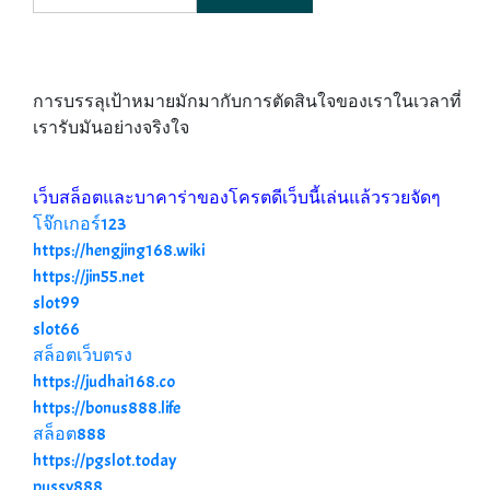
การบรรลุเป้าหมายมักมากับการตัดสินใจของเราในเวลาที่
เรารับมันอย่างจริงใจ
เว็บสล็อตและบาคาร่าของโครตดีเว็บนี้เล่นแล้วรวยจัดๆ
โจ๊กเกอร์123
https://hengjing168.wiki
https://jin55.net
slot99
slot66
สล็อตเว็บตรง
https://judhai168.co
https://bonus888.life
สล็อต888
https://pgslot.today
pussy888