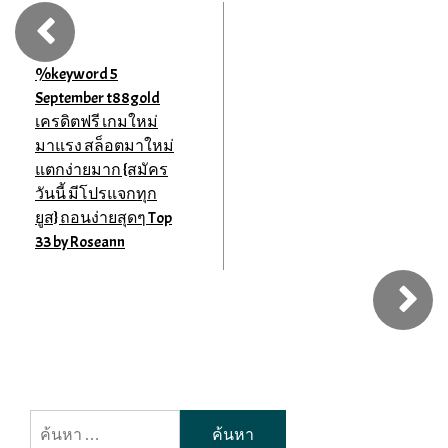
%keyword 5
September t88gold
เครดิตฟรี เกมใหม่
มาแรง สล็อตมาใหม่
แตกง่ายมาก {สมัคร
วันนี้ มีโปรแจกทุก
ยูส} ถอนง่ายสุดๆ Top
33 by Roseann
ค้นหา
สำหรับ: