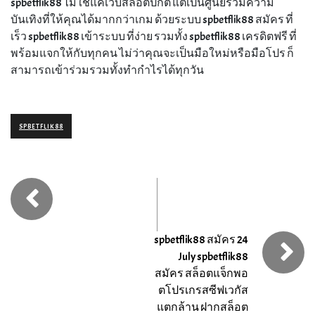
spbetflik88 ไม่ใช่แค่เว็บสล็อตปกติ แต่เป็นศูนย์รวมความ
บันเทิงที่ให้คุณได้มากกว่าเกม ด้วยระบบ spbetflik88 สมัคร ที่
เร็ว spbetflik88 เข้าระบบ ที่ง่าย รวมทั้ง spbetflik88 เครดิตฟรี ที่
พร้อมแจกให้กับทุกคน ไม่ว่าคุณจะเป็นมือใหม่หรือมือโปร ก็
สามารถเข้าร่วมรวมทั้งทำกำไรได้ทุกวัน
SPBETFLIK88
spbetflik88 สมัคร 24
July spbetflik88
สมัคร สล็อตแจ็กพอ
ตโปรเกรสซีฟเวกัส
แตกล้าน ฝากสล็อต