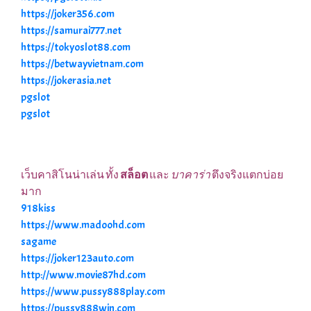
https://joker356.com
https://samurai777.net
https://tokyoslot88.com
https://betwayvietnam.com
https://jokerasia.net
pgslot
pgslot
เว็บคาสิโนน่าเล่น ทั้ง
สล็อต
และ
บาคาร่า
ตึงจริงแตกบ่อย
มาก
918kiss
https://www.madoohd.com
sagame
https://joker123auto.com
http://www.movie87hd.com
https://www.pussy888play.com
https://pussy888win.com