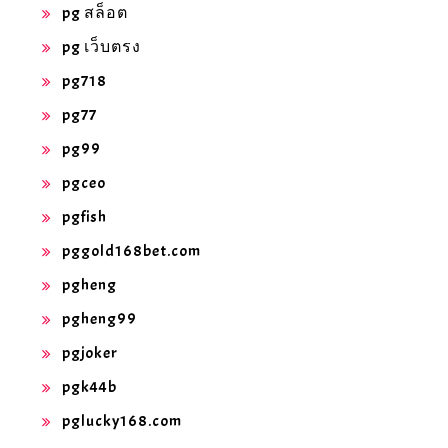
pg สล็อต
pg เว็บตรง
pg718
pg77
pg99
pgceo
pgfish
pggold168bet.com
pgheng
pgheng99
pgjoker
pgk44b
pglucky168.com