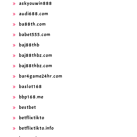
askyouwin888
audi688.com
ba88th.com
babet555.com
baj88thb
baj88thbz.com
baj88thbz.com
bar4game24hr.com
baslot168
bbp168.me
bestbet
betflixtikto
betflixtikto.info