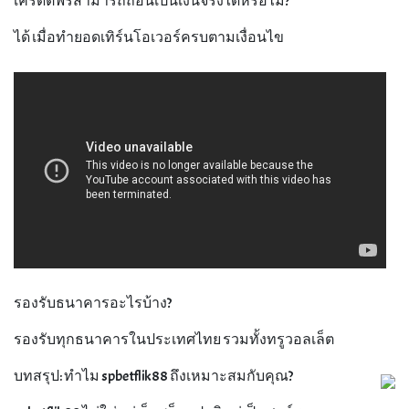
เครดิตฟรีสามารถถอนเป็นเงินจริงได้หรือไม่?
ได้ เมื่อทำยอดเทิร์นโอเวอร์ครบตามเงื่อนไข
รองรับธนาคารอะไรบ้าง?
รองรับทุกธนาคารในประเทศไทย รวมทั้งทรูวอลเล็ต
บทสรุป: ทำไม spbetflik88 ถึงเหมาะสมกับคุณ?