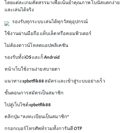
โดยแต่ละเกมคัดสรรมาเพื่อเน้นย้ำคุณภาพ โบนัสแตกง่าย
และเล่นได้จริง
รองรับทุกระบบ เล่นได้ทุกวัสดุอุปกรณ์
ใช้งานผ่านมือถือ แท็บเล็ต หรือคอมพิวเตอร์
ไม่ต้องดาวน์โหลดแอปพลิเคชัน
รองรับทั้ง iOS และก็ Android
หน้าเว็บใช้งานง่าย สบายตา
แนวทาง spbetflik88 สมัคร และเข้าสู่ระบบอย่างเร็ว
ขั้นตอนการสมัครเป็นสมาชิก
ไปสู่เว็บไซต์ spbetflik88
คลิกปุ่ม “ลงทะเบียนเป็นสมาชิก”
กรอกเบอร์โทรศัพท์รวมทั้งการันตี OTP