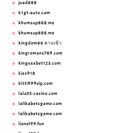
juad888
k1gt-auto.com
khumsup888.me
khumsup888.me
kingdom66 ทางเข้า
kingromans789.com
kingxxxbet123.com
kiss918
kitti999vip.com
lala55-casino.com
lalikabetsgame.com
lalikabetsgame.com
lionel99.fun