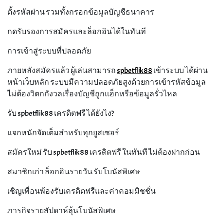
ตั้งรหัสผ่าน รวมทั้งกรอกข้อมูลบัญชีธนาคาร
กดรับรองการสมัครและล็อกอินได้ในทันที
การเข้าสู่ระบบที่ปลอดภัย
ภายหลังสมัครแล้ว ผู้เล่นสามารถ
spbetflik88
เข้าระบบ ได้ผ่าน
หน้าเว็บหลัก ระบบมีความปลอดภัยสูงด้วยการเข้ารหัสข้อมูล
ไม่ต้องวิตกกังวลเรื่องบัญชีถูกแฮ็กหรือข้อมูลรั่วไหล
รับ spbetflik88 เครดิตฟรี ได้ยังไง?
แจกหนักจัดเต็มสำหรับทุกยูสเซอร์
สมัครใหม่ รับ spbetflik88 เครดิตฟรี ในทันที ไม่ต้องฝากก่อน
สมาชิกเก่า ล็อกอินรายวัน รับโบนัสพิเศษ
เชิญเพื่อนพ้องรับเครดิตฟรีและค่าคอมมิชชั่น
ภารกิจรายสัปดาห์ลุ้นโบนัสพิเศษ