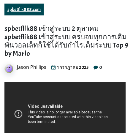
spbetflik888.com
spbetflik88 เข้าสู่ระบบ 2 ตุลาคม
spbetflik88 เข้าสู่ระบบ ครบจบทุกการเดิม
พันวอลเล็ทก็ใช้ได้รับกำไรเต็มระบบ Top 9
by Mario
Jason Phillips
0
1 กรกฎาคม 2025