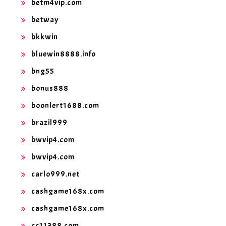
betm4vip.com
betway
bkkwin
bluewin8888.info
bng55
bonus888
boonlert1688.com
brazil999
bwvip4.com
bwvip4.com
carlo999.net
cashgame168x.com
cashgame168x.com
cc11388.com