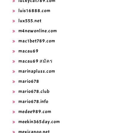
luckycat789.com
luis16888.com
lux555.net
m4newonline.com
mac1bet789.com
macau69
macau69 สมัคร
marinapluss.com
mario678
mario678.club
mario678.info
medee989.com
meekin365day.com
mexicanoo.net