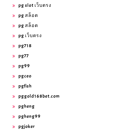
pg slot เว็บตรง
pg สล็อต
pg สล็อต
pg เว็บตรง
pg718
pg77
pg99
pgceo
pgfish
pggold168bet.com
pgheng
pgheng99
pgjoker