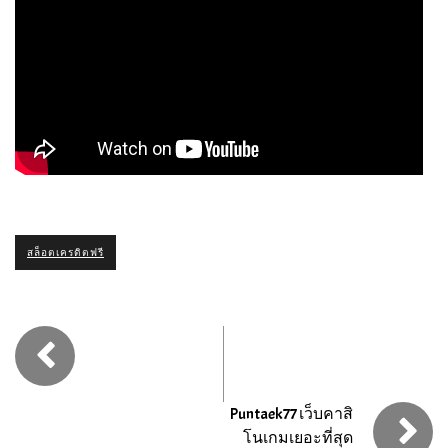
สล็อตเครดิตฟรี
Puntaek77 เว็บคาสิ
โนเกมเยอะที่สุด