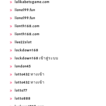
lalikabetsgame.com
lionel99.fun
lionel99.fun
lionth168.com
lionth168.com
live22slot
lockdown168
lockdown168 เข้าสู่ระบบ
london45
lotto432 ทางเข้า
lotto432 ทางเข้า
lotto77
lotto888