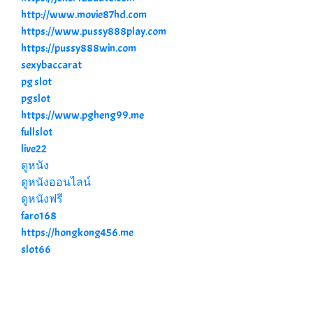
http://www.movie87hd.com
https://www.pussy888play.com
https://pussy888win.com
sexybaccarat
pg slot
pgslot
https://www.pgheng99.me
fullslot
live22
ดูหนัง
ดูหนังออนไลน์
ดูหนังฟรี
faro168
https://hongkong456.me
slot66