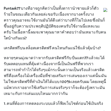
Puntaek77 บางทีอาจถูกคิดว่าเป็นทั้งดารานำชายแล้วก็ตัว
ร้ายในขณะเดียวกันเลยล่ะขอรับ เนื่องจากบางครั้งบาง
คราวคุณอาจจะใช้งานมันได้ดี แต่ว่าบางทีก็ไม่ไปเลย ซึ่งมันก็
ขึ้นอยู่กับความประพฤติปฏิบัติของคนรับใช้งานนี่แหละนะ
ครับ ในเนื้อหานี้ ผมจะพาคุณมาหาคำตอบว่า มันเหมาะกับคน
ใดบ้างกันแน่?
เครดิตฟรีบน สล็อตเครดิตฟรี คนไหนกันแน่ใช้แล้วคุ้มบ้าง?
หลายๆคนมุ่งมาดว่า หากรับเครดิตฟรีกับ ปั่นแตก77 แล้วจะได้
รับผลตอบแทนที่คุ้มค่า เนื่องจากนี่เป็นเงินฟรีที่พวกเรา
สามารถทำกำไรได้จริงๆแม้กระนั้นความเป็นจริงแล้ว เครดิต
ฟรีคือเครื่องไม้เครื่องมือที่ช่วยเสริมการเล่นของเราแค่นั้น มัน
ไม่ใช่เครดิตฟรีที่ทำเงินให้ได้แบบ 100% เลยครับผม โดยเหตุนี้
แม้พวกเราอยากใช้เสริมการเล่นจริงๆเราก็จะต้องรู้เพราะมัน
เหมาะกับการเล่นแบบไหนมากกว่ากัน
1. คนที่ต้องการทดลองระบบแล้วก็ฟีลเว็บไซต์ก่อนใช้เงินจริง