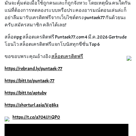
มันจะคุ้มต่อเมื่อใช้ถูกคนและก็ถูกจังหวะ โดยเหตุนั้น คนใดกัน
แน่ที่ต้องการทดลองระบบหรือประคองอารมณ์ตอนเล่นล่ะก็
อย่าลืมมารับเครดิตฟรีจากเว็บไซต์ตรง puntaek77 กันด้วยนะ
ครับ สมัครสมาชิก คลิกได้เลย!
สล็อตpg สล็อตเครดิตฟรี Puntaek77.com 4 มี.ค. 2026 Gertrude
โอนไว สล็อตเครดิตฟรีแจกโบนัสทุกซีซั่น Top 6
ขอขอบพระคุณอ้างอิง
สล็อตเครดิตฟรี
https://rebrand.ly/puntaek-77
https://bitt.to/puntaek-77
https://bitt.to/aptubv
https://shorturl.asia/Vq8ks
https://t.co/a704JJ1QP0