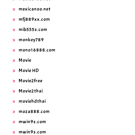
mexicanoo.net
mfj889xx.com
mib555s.com
monkey789
mono16888.com
Movie
Movie HD
Movie2free
Movie2thai
moviehdthai
moza888.com
mwin9s.com
mwin9s.com