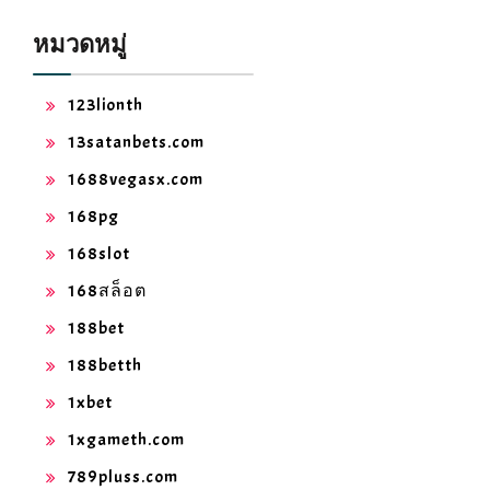
หมวดหมู่
123lionth
13satanbets.com
1688vegasx.com
168pg
168slot
168สล็อต
188bet
188betth
1xbet
1xgameth.com
789pluss.com