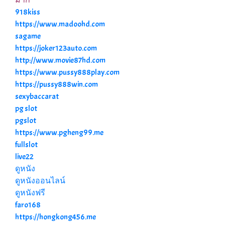
มาก
918kiss
https://www.madoohd.com
sagame
https://joker123auto.com
http://www.movie87hd.com
https://www.pussy888play.com
https://pussy888win.com
sexybaccarat
pg slot
pgslot
https://www.pgheng99.me
fullslot
live22
ดูหนัง
ดูหนังออนไลน์
ดูหนังฟรี
faro168
https://hongkong456.me