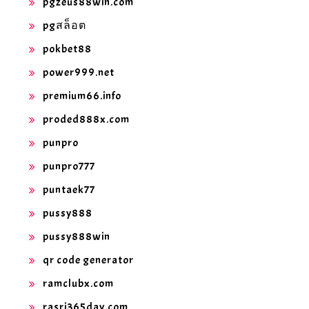
pgzeus88win.com
pgสล็อต
pokbet88
power999.net
premium66.info
proded888x.com
punpro
punpro777
puntaek77
pussy888
pussy888win
qr code generator
ramclubx.com
rasri365day.com