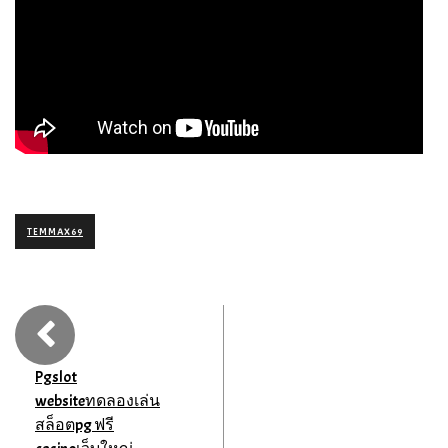
TEMMAX69
Pgslot
websiteทดลองเล่น
สล็อตpg ฟรี