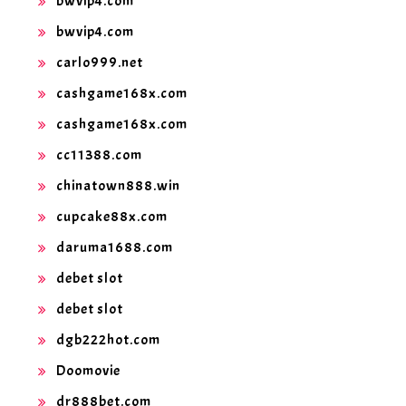
bwvip4.com
bwvip4.com
carlo999.net
cashgame168x.com
cashgame168x.com
cc11388.com
chinatown888.win
cupcake88x.com
daruma1688.com
debet slot
debet slot
dgb222hot.com
Doomovie
dr888bet.com