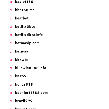
baslot168
bbp168.me
bestbet
betflixtikto
betflixtikto.info
betm4vip.com
betway
bkkwin
bluewin8888.info
bng55
bonus888
boonlert1688.com
brazil999