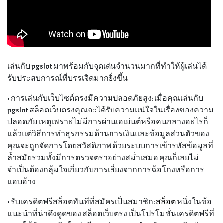
เล่นกับ pgslot มาพร้อมกับจุดเด่นจำนวนมากที่ทำให้ผู้เล่นได้
รับประสบการณ์ที่บรรเจิดมากยิ่งขึ้น
• การเล่นกับเว็บไซต์ตรงมีความปลอดภัยสูง: เมื่อคุณเล่นกับ
pgslot สล็อตเว็บตรงคุณจะได้รับความแน่ใจในเรื่องของความ
ปลอดภัย เหตุเพราะไม่มีการผ่านเอเย่นต์หรือคนกลางอะไรก็
แล้วแต่วิธีการทำธุรกรรมด้านการเงินและข้อมูลส่วนตัวของ
คุณจะถูกจัดการโดยสวัสดิภาพ ด้วยระบบการเข้ารหัสข้อมูลที่
ล้ำสมัยรวมทั้งมีการตรวจตราอย่างสม่ำเสมอ คุณก็เลยไม่
จำเป็นต้องกลุ้มใจเกี่ยวกับการเสี่ยงจากการฉ้อโกงหรือการ
แอบอ้าง
• รับเครดิตฟรีสล็อตทันทีที่สมัครเป็นสมาชิก:
สล็อต
หนึ่งในข้อ
แนะนำที่น่าดึงดูดของ สล็อตเว็บตรง เป็นโปรโมชั่นเครดิตฟรีที่