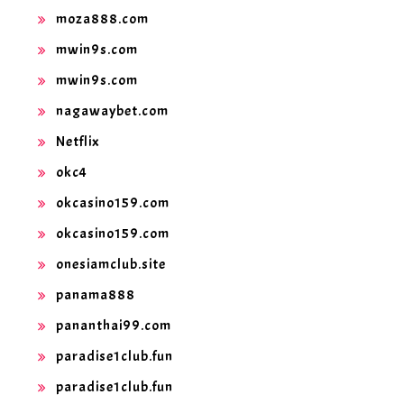
moza888.com
mwin9s.com
mwin9s.com
nagawaybet.com
Netflix
okc4
okcasino159.com
okcasino159.com
onesiamclub.site
panama888
pananthai99.com
paradise1club.fun
paradise1club.fun