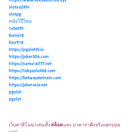
https://www.sexyauto168.xyz
slotxo24hr
slotpg
หนังโป๊ไทย
1xbetth
funny18
kiss918
https://pgslotth.io
https://joker356.com
https://samurai777.net
https://tokyoslot88.com
https://betwayvietnam.com
https://jokerasia.net
pgslot
pgslot
เว็บคาสิโนน่าเล่น ทั้ง
สล็อต
และ
บาคาร่า
ตึงจริงแตกบ่อย