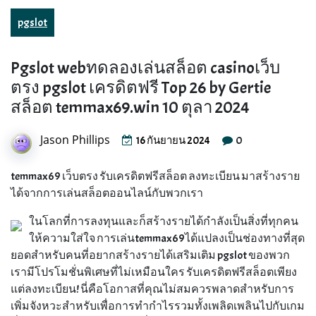
pgslot
Pgslot webทดลองเล่นสล็อต casinoเว็บ
ตรง pgslot เครดิตฟรี Top 26 by Gertie
สล็อต temmax69.win 10 ตุลา 2024
Jason Phillips
0
16 กันยายน 2024
temmax69 เว็บตรง รับเครดิตฟรีสล็อต ลงทะเบียน มาสร้างราย
ได้จากการเล่นสล็อตออนไลน์กับพวกเรา
ในโลกที่การลงทุนและก็สร้างรายได้กำลังเป็นสิ่งที่ทุกคน
ให้ความใส่ใจ การเล่นtemmax69ได้แปลงเป็นช่องทางที่สุด
ยอดสำหรับคนที่อยากสร้างรายได้เสริมเติม pgslot ของพวก
เรามีโปรโมชั่นพิเศษที่ไม่เหมือนใคร รับเครดิตฟรีสล็อตเพียง
แต่ลงทะเบียน! นี่คือโอกาสที่คุณไม่สมควรพลาดสำหรับการ
เพิ่มจังหวะสำหรับเพื่อการทำกำไรรวมทั้งเพลิดเพลินไปกับเกม