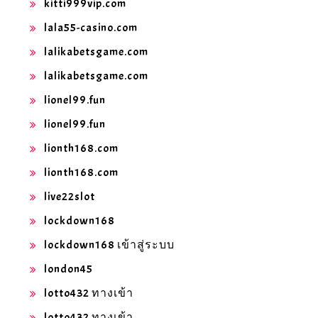
kitti999vip.com
lala55-casino.com
lalikabetsgame.com
lalikabetsgame.com
lionel99.fun
lionel99.fun
lionth168.com
lionth168.com
live22slot
lockdown168
lockdown168 เข้าสู่ระบบ
london45
lotto432 ทางเข้า
lotto432 ทางเข้า