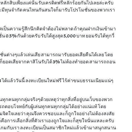
หลักสิบเพียงแค่นั้น รับเครดิตฟรีหลักร้อยกันไปเลยล่ะครับ
จะมีทุนจำกัด คนไหนกันสนใจก็มารับโปรโมชั่นของพวกเรา
็อตเป็นความรู้สึกนึกคิดจำต้องไม่พลาด ถ้าคุณฝากเงินเข้ามา
่น 0.5% กันด้วยครับ รับได้สูงสุด 5,000 บาท ยอมรับได้ทุกวี่
โมชั่นต่างๆแล้วเล่นเสีย สามารถมารับยอดเสียคืนได้เลย โดย
วก็ยอดเสียจากคาสิโนรับได้ 3% ไม่ต้องทำยอด สามารถถอน
ด้แล้ววันนี้ ลงทะเบียนใหม่ฟรี ไร้ค่าขนบธรรมเนียมแน่ๆ
่นทุกคนทุกกลุ่มจริงๆด้วยเหตุว่าทุกสิ่งที่อยู่บนเว็บของพวก
ถตอบโจทย์กับผู้เล่นทุกคนทุกกลุ่มได้อย่างแน่แท้ โดย
อมจิตใจเลยว่า คุณจึงควรชอบและก็ถูกใจอย่างไม่ต้องสงสัย
ึ่งก็คือการเลือกสิ่งที่ตัวเราเองถูกใจและก็สุขใจนั่นแหละครับ
นเกมกับเรา ลงทะเบียนเป็นสมาชิกใหม่แล้วเข้ามาสนุกสนาน