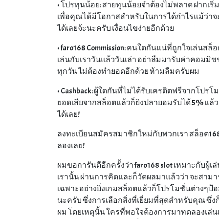
• โปรทุนน้อย: สายทุนน้อยจำต้องไม่พลาด ฝากเริ่ม
เพื่อคุณได้มีโอกาสสำหรับในการได้กำไรแม้ว่า
ได้เลยจ้ะนะครับ เงื่อนไขง่ายอีกด้วย
• faro168 Commission: คนใดกันแน่ที่ถูกใจเล่นสล
เล่นกับเราวันแล้ววันเล่า อย่าลืมมารับค่าคอมมิชชั
ทุกวัน ไม่ต้องทำยอดอีกด้วย ห้ามลืมครับผม
• Cashback: ผู้ใดกันที่ไม่ได้รับเครดิตฟรีจากโปร
ยอดเสียจากสล็อตแล้วก็ยิงปลายอมรับได้ 5% แล้
ได้เลย!
ลงทะเบียนสมัครสมาชิกใหม่กับพวกเรา สล็อต168 ไ
ลองเลย!
ผมขอการันตีอีกครั้งว่า faro168 slot เหมาะกับผู้เล
เรานั้น ผ่านการคิดและก็วัดผลมาแล้วว่า จะสามาร
เฉพาะอย่างยิ่งเกมสล็อตแล้วก็โปรโมชั่นต่างๆป้
นะครับ ซึ่งการเลือกสิ่งที่เยี่ยมที่สุดสำหรับคุณ ซ
ผม โดยเหตุนั้น ใครที่พอใจต้องการมาทดลองเล่