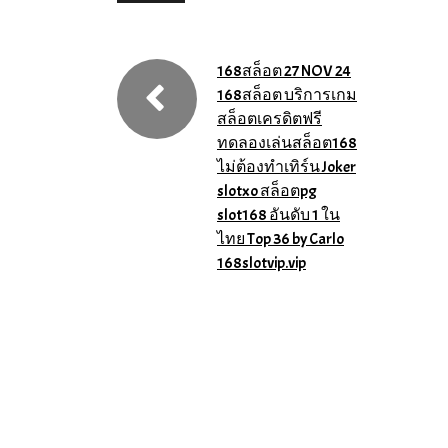
168สล็อต 27 NOV 24
168สล็อต บริการเกม
สล็อตเครดิตฟรี
ทดลองเล่นสล็อต168
ไม่ต้องทำเทิร์น Joker
slotxo สล็อตpg
slot168 อันดับ 1 ใน
ไทย Top 36 by Carlo
168slotvip.vip