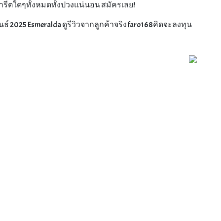
าจารีตใดๆทั้งหมดทั้งปวงแน่นอน สมัครเลย!
นธ์ 2025 Esmeralda ดูรีวิวจากลูกค้าจริง faro168คิดจะลงทุน