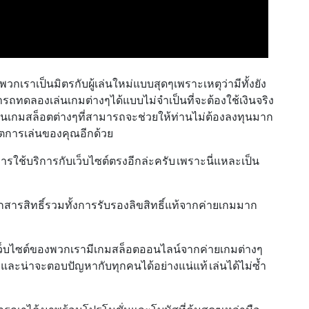
วกเราเป็นมิตรกับผู้เล่นใหม่แบบสุดๆเพราะเหตุว่ามีทั้งยัง
ทดลองเล่นเกมต่างๆได้แบบไม่จำเป็นที่จะต้องใช้เงินจริง
ในเกมสล็อตต่างๆที่สามารถจะช่วยให้ท่านไม่ต้องลงทุนมาก
ร์ตการเล่นของคุณอีกด้วย
ารใช้บริการกับเว็บไซต์ตรงอีกล่ะครับ เพราะนี่แหละเป็น
เอกสารสิทธิ์รวมทั้งการรับรองลิขสิทธิ์แท้จากค่ายเกมมาก
 เว็บไซต์ของพวกเรามีเกมสล็อตออนไลน์จากค่ายเกมต่างๆ
ละน่าจะตอบปัญหากับทุกคนได้อย่างแน่แท้ เล่นได้ไม่ซ้ำ