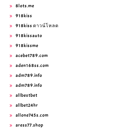
8lots.me
918kiss
918kiss ดาวน์โหลด
918kissauto
918kissme
acebet789.com
aden168ss.com
adm789.info
adm789.info
allbestbet
allbet24hr
allone745s.com
aress77.shop