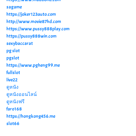
sagame
https://joker123auto.com
http://www.movie87hd.com
https://www.pussy888play.com
https://pussy888win.com
sexybaccarat
pg slot
pgslot
https://www.pgheng99.me
fullslot
live22
ดูหนัง
ดูหนังออนไลน์
ดูหนังฟรี
faro168
https://hongkong456.me
slot66