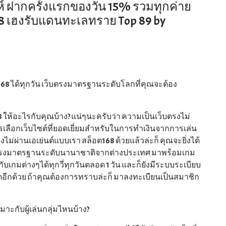
รห์ ฝากครั้งแรกของวัน 15% รวมทุกค่าย
68 เฮงรับแดนทะเลทราย Top 89 by
o168 ได้ทุกวัน เว็บตรงมาตรฐานระดับโลกที่คุณจะต้อง
68 ให้อะไรกับคุณบ้าง? แน่ๆนะครับว่า ความเป็นเว็บตรงไม่
รเลือกเว็บไซต์ที่ยอดเยี่ยมสำหรับในการทำเงินจากการเล่น
รงไม่ผ่านเอเย่นต์แบบเรา สล็อต168 ด้วยแล้วล่ะก็ คุณจะยิ่งได้
็บตรงมาตรฐานระดับนานาชาติจากต่างประเทศ มาพร้อมเกม
เกมต่างๆได้ทุกวี่ทุกวันตลอด 1 วัน และก็ยังมีระบบระเบียบ
ูดอีกด้วย ถ้าคุณต้องการทราบล่ะก็ มาลงทะเบียนเป็นสมาชิก
มาะกับผู้เล่นกลุ่มไหนบ้าง?