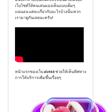
เว็บไซต์ให้คนเล่นมองเห็นแบบเต็มๆ
แน่นอน แต่จะเกี่ยวกับอะไรบ้างนั้น พวก
เรามาดูกันเลยนะครับ!
หน้าแรกของเว็บ alot66 ช่วยให้เห็นทิศทาง
การให้บริการเพิ่มขึ้นเรื่อยๆ