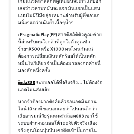
เกมแนวคลาสสิกที่ดูเหมือนจะเก่า แต่บอก
เลยว่าเวลาบทมันจะแจก มันแจกเป็นแสน
แบบไม่มีปี่มีขลุ่ย เหมาะสำหรับผู้ที่ชอบเก
มนิ่งๆแต่ว่าเน้นย้ำเนื้อๆน้ำๆ
• Pragmatic Play (PP) สายตีสถิติตัวคูณ: ค่าย
นี้สำหรับคนใจกล้าที่ถูกใจตัวคูณชั่ว
ร้ายๆX500 หรือ X1000 คนไหนกันแน่
ต้องการเปลี่ยนเงินหลักร้อยให้เป็นหลัก
หมื่นในวิเดียว จำเป็นต้องมาลองกดค่ายนี้
มองสักหนึ่งครั้ง
jinda888
ระบบออโต้ที่จริงจริง… ไม่ต้องง้อ
แอดไม่นส่งสลิป
หากจำต้องฝากตังค์แล้วรอแอดมินอ่าน
ไลน์ 10 นาที ขอบอกเลยว่าไปนอนดีกว่า
เสียอารมณ์วัยรุ่นหมด! สล็อต888 เขาใช้
ระบบฝาก-ถอนออโต้ 100% ตัวจริง เสียง
จริง คุณโอนปุบปับ เครดิตเข้าปั๊บภายใน