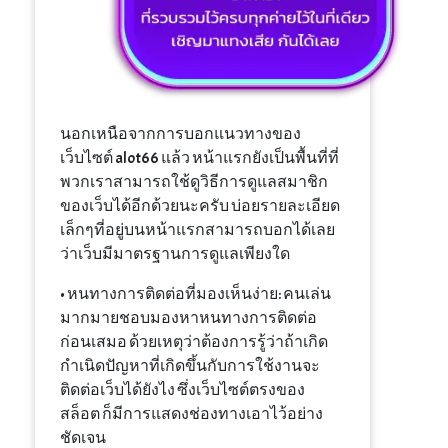
นอกเหนือจากการบอกแนวทางของ
เว็บไซต์ alot66 แล้ว หน้าแรกยังเป็นพื้นที่ที่
พวกเราสามารถใช้ดูวิธีการดูแลสมาชิก
ของเว็บได้อีกด้วยนะครับ บ่อยรายละเอียด
เล็กๆที่อยู่บนหน้าแรกสามารถบอกได้เลย
ว่าเว็บมีมาตรฐานการดูแลเพียงใด
• หนทางการติดต่อที่มองเห็นง่าย: คนเล่น
มากมายชอบมองหาหนทางการติดต่อ
ก่อนเสมอ ด้วยเหตุว่าต้องการรู้ว่าถ้าเกิด
กำเนิดปัญหาที่เกิดขึ้นกับการใช้งานจะ
ติดต่อเว็บได้ยังไง ซึ่งเว็บไซต์ตรงของ
สล็อต ก็มีการแสดงช่องทางเอาไว้อย่าง
ชัดเจน