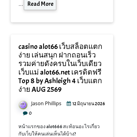
Read More
…
casino alot66 เว็บสล็อตแตก
ง่าย เล่นสนุก ฝากถอนเร็ว
รวมค่ายดังครบในเว็บเดียว
เว็บแม่ alot66.net เครดิตฟรี
Top 8 by Ashleigh 4 เว็บแตก
ง่าย AUG 2569
Jason Phillips
12 มิถุนายน 2026
0
หน้าแรกของ alot666 สะท้อนอะไรเกี่ยว
กับเว็บให้คนเล่นเห็นได้บ้าง?