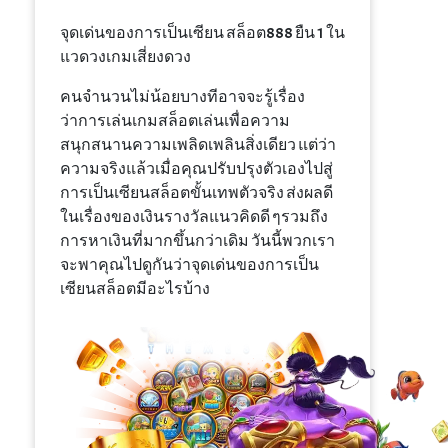
จุดเด่นของการเป็นเซียน สล็อต888 ยืน 1 ใน
แวดวงเกมเสี่ยงดวง
คนจำนวนไม่น้อยบางทีอาจจะรู้เรื่อง
ว่าการเล่นเกมสล็อตเล่นเพื่อความ
สนุกสนานความเพลิดเพลินสิ่งเดียว แต่ว่า
ความจริงแล้วเมื่อคุณปรับปรุงตัวเองไปสู่
การเป็นเซียนสล็อตขั้นเทพตัวจริง ส่งผลดี
ในเรื่องของเงินรางวัลแนวคิดดี ๆรวมถึง
การหาเงินที่มากขึ้นกว่าเดิม วันนี้พวกเรา
จะพาคุณไปดูกันว่าจุดเด่นของการเป็น
เซียนสล็อตมีอะไรบ้าง