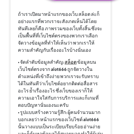
ถ้าเราเปิดมาหน้าแรกของเว็บ สล็อต ล่ะก็
อย่างแรกที่พวกเราจะสังเกตเห็นได้โดย
ทันทีเลยก็คือ ภาพรวมของเว็บทั้งสิ้น ซึ่งจะ
เป็นพื้นที่ที่เว็บไซต์ตรงของพวกเราเลือก
จัดวางข้อมูลที่ทำให้เห็นว่า พวกเราให้
ความสำคัญกับเรื่องอะไรบ้างนั่นเอง
• จัดลำดับข้อมูลสำคัญ:
สล็อต
ข้อมูลบน
เว็บไซต์ตรงจาก alot666 ถูกจัดวางใน
ตำแหน่งที่เข้าถึงง่าย พวกเราจะรับทราบ
ได้ในทันทีว่าเว็บไซต์อยากติดต่อสื่อสาร
อะไร ย้ำเรื่องอะไร ซึ่งเว็บของเราก็ให้
ความเอาใจใส่กับการบริการและก็เกมที่
ตอบปัญหานั่นเองนะครับ
• รูปแบบสร้างความรู้สึก: ผู้คนจำนวนมาก
บอกเลยว่า หน้าแรกของเว็บไซต์ alot666
นั้นวางแบบเป็นระเบียบเรียบร้อย อ่านง่าย