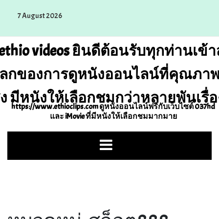
Skip
7 August 2026
to
content
ethio videos ยินดีต้อนรับทุกท่านเข้าส
ลกของการดูหนังออนไลน์ที่คุณภา
ูง มีหนังให้เลือกชมกว่าหลายพันเรื่อ
https://www.ethioclips.com ดูหนังออนไลน์ฟรีกับเว็บไซต์ 037hd
และ iMovie ที่มีหนังให้เลือกชมมากมาย