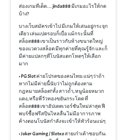
ส่องเกมทีเด็ด… jinda888 มีเกมอะไรให้กด
บ้าง?
บางเว็บสมัครเข้าไป มีเกมให้เล่นอยู่กระจุก
เดียว เล่นแปดรอบก็เบื่อ แม้กระนั้นที่
สล็อต888 เขาเป็นราวกับห้างขนาดใหญ่
ของแวดวงสล็อต มีทุกค่ายที่คุณรู้จัก และก็
มีค่ายแปลกๆที่โบนัสแตกโหดๆให้เลือก
มาก
• PG Slot ค่ายโปรดของคนไทย: แน่ๆว่าถ้า
หากไม่มีค่ายนี้นับว่าไม่ถูกต้องตาม
กฎหมายสล็อต! ทั้ง สาวถ้ำ, หนูน้อยหมวก
แดง, หรือพี่วัวทองขยันกระโดด ที่
สล็อต888 เขาอัปเดตเวอร์ชันใหม่ล่าสุด ฟี
พบร์ซื้อฟรีสปินไหลลื่น ไม่มีอาการภาพ
ค้างตอนโบนัสกำลังจะเข้าให้หัวร้อนแน่ๆ
• Joker Gaming / Slotxo สายเก๋าเค้าชอบกัน: