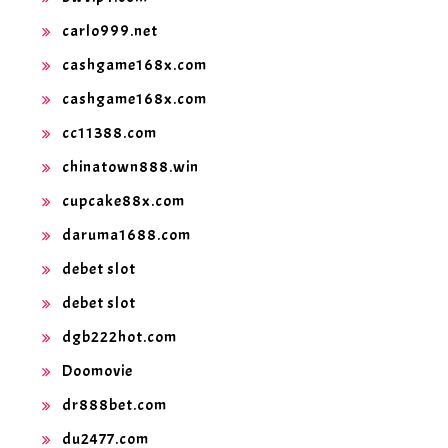
carlo999.net
cashgame168x.com
cashgame168x.com
cc11388.com
chinatown888.win
cupcake88x.com
daruma1688.com
debet slot
debet slot
dgb222hot.com
Doomovie
dr888bet.com
du2477.com