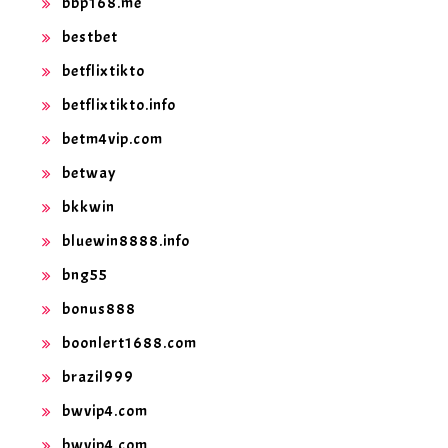
bbp168.me
bestbet
betflixtikto
betflixtikto.info
betm4vip.com
betway
bkkwin
bluewin8888.info
bng55
bonus888
boonlert1688.com
brazil999
bwvip4.com
bwvip4.com