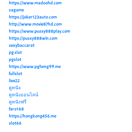
https://www.madoohd.com
sagame
https://joker123auto.com
http://www.movie87hd.com
https://www.pussy888play.com
https://pussy888win.com
sexybaccarat
pg slot
pgslot
https://www.pgheng99.me
fullslot
live22
ดูหนัง
ดูหนังออนไลน์
ดูหนังฟรี
faro168
https://hongkong456.me
slot66