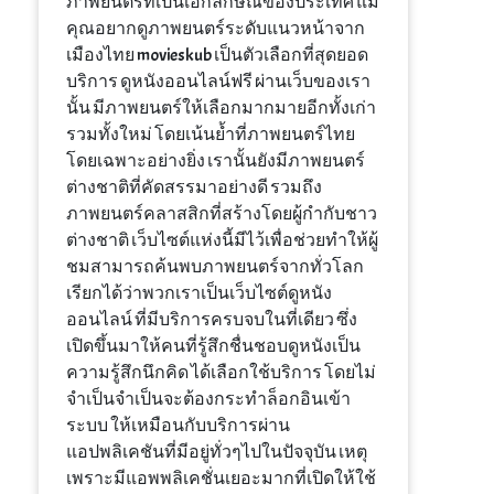
ภาพยนตร์ที่เป็นเอกลักษณ์ของประเทศ แม้
คุณอยากดูภาพยนตร์ระดับแนวหน้าจาก
เมืองไทย movieskub เป็นตัวเลือกที่สุดยอด
บริการ ดูหนังออนไลน์ฟรี ผ่านเว็บของเรา
นั้น มีภาพยนตร์ให้เลือกมากมายอีกทั้งเก่า
รวมทั้งใหม่ โดยเน้นย้ำที่ภาพยนตร์ไทย
โดยเฉพาะอย่างยิ่ง เรานั้นยังมีภาพยนตร์
ต่างชาติที่คัดสรรมาอย่างดี รวมถึง
ภาพยนตร์คลาสสิกที่สร้างโดยผู้กำกับชาว
ต่างชาติ เว็บไซต์แห่งนี้มีไว้เพื่อช่วยทำให้ผู้
ชมสามารถค้นพบภาพยนตร์จากทั่วโลก
เรียกได้ว่าพวกเราเป็นเว็บไซต์ดูหนัง
ออนไลน์ ที่มีบริการครบจบในที่เดียว ซึ่ง
เปิดขึ้นมาให้คนที่รู้สึกชื่นชอบดูหนังเป็น
ความรู้สึกนึกคิด ได้เลือกใช้บริการ โดยไม่
จำเป็นจำเป็นจะต้องกระทำล็อกอินเข้า
ระบบ ให้เหมือนกับบริการผ่าน
แอปพลิเคชันที่มีอยู่ทั่วๆไปในปัจจุบัน เหตุ
เพราะมีแอพพลิเคชั่นเยอะมากที่เปิดให้ใช้