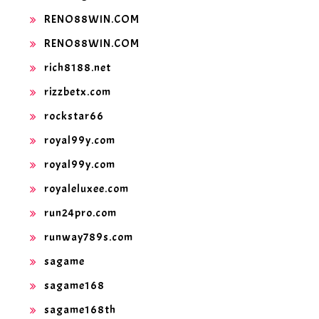
RENO88WIN.COM
RENO88WIN.COM
rich8188.net
rizzbetx.com
rockstar66
royal99y.com
royal99y.com
royaleluxee.com
run24pro.com
runway789s.com
sagame
sagame168
sagame168th