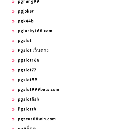
pgheng99
pgjoker
pgk44b
pglucky168.com
pgslot
Pgslot เว็บตรง
pgslot168
pgslot77
pgslot99
pgslot999bets.com
pgslotfish
Pgslotth
pgzeus88win.com
pgสล็อต