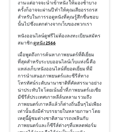
งาน แต่อาจจะนำเข้าหนัง ให้มองช้าบาง
ครั้งก็อาจจะผ่านปี ทำให้คุณเสียอรรถรส
สำหรับในการรอดูหนังที่คุณรู้สึกชื่นชอบ
นั้นไป ซึ่งแตกต่างจากเว็บของพวกเรา
หนังออนไลน์ดูฟรีไม่ต้องลงทะเบียนสมัคร
สมาชิก
ดูหนัง 2566
เมื่อพูดถึงการค้นหาภาพยนตร์ที่ดีเยี่ยม
ที่สุดสำหรับระบบออนไลน์เว็บแห่งนี้ คือ
แหล่งเก็บ หนังออนไลน์ที่ยอดเยี่ยม ที่มี
การนำเสนอภาพยนตร์และซีรีส์ทาง
โทรทัศน์ระดับนานาชาติที่คัดสรรมาอย่าง
น่าประทับใจ โดยเน้นย้ำที่ภาพยนตร์เอเชีย
มีซีรีส์ประเทศเกาหลีล้นหลาม รวมถึง
ภาพยนตร์เกาหลีแล้วก็ต่างถิ่นอื่นๆไม่เพียง
เท่านั้น ยังมีคำบรรยายในหลายภาษา โดย
เหตุนี้ผู้ชมต่างชาติสามารถเพลินกับ
ภาพยนตร์และก็ซีรีส์ต่างๆที่แพลตฟอร์ม