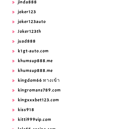
jinda888
joker123
joker123auto
Joker123th
juad888
k1gt-auto.com
khumsup888.me
khumsup888.me
kingdom66 ทางเข้า
kingromans789.com
kingxxxbet123.com
kiss918
kitti999vip.com