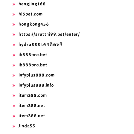
hengjing168
hi6bet.com
hongkong456
https://sretthi99.bet/enter/
hydra888 เครดิตฟรี
ib888pro.bet
ib888pro.bet
infyplus888.com
infyplus888.info
item388.com
item388.net
item388.net
Jinda55