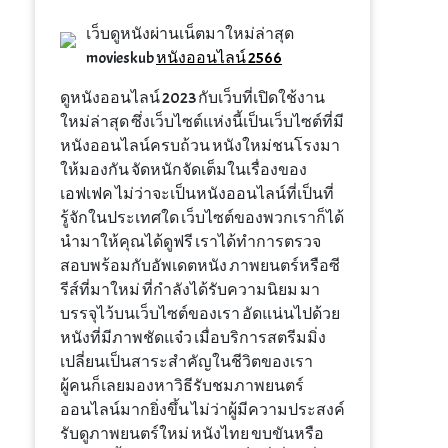
เว็บดูหนังผ่านเน็ตมาใหม่ล่าสุด
movieskub
หนังออนไลน์ 2566
ดูหนังออนไลน์ 2023 กับเว็บที่เปิดใช้งาน
ใหม่ล่าสุด ซึ่งเว็บไซต์แห่งนี้เป็นเว็บไซต์ที่มี
หนังออนไลน์ครบถ้วน หนังใหม่ชนโรงมา
ให้มองกัน จัดหนักจัดเต็มในเรื่องของ
เอฟเฟค ไม่ว่าจะเป็นหนังออนไลน์ที่เป็นที่
รู้จักในประเทศใด เว็บไซต์ของพวกเราก็ได้
นำมาให้คุณได้ดูฟรี เราได้ทำการตรวจ
สอบพร้อมกับอัพเดตหนัง ภาพยนตร์หรือซี
รีส์ที่มาใหม่ ที่กำลังได้รับความนิยม มา
บรรจุไว้บนเว็บไซต์ของเรา อัดแน่นไปด้วย
หนังที่มีภาพชัดแจ๋ว เมื่อบริการสตรีมมิ่ง
เปลี่ยนเป็นสาระสำคัญในชีวิตของเรา
ผู้คนก็เลยมองหาวิธีรับชมภาพยนตร์
ออนไลน์มากยิ่งขึ้น ไม่ว่าผู้มีความประสงค์
รับดูภาพยนตร์ใหม่ หนังไทย ขบขันหรือ