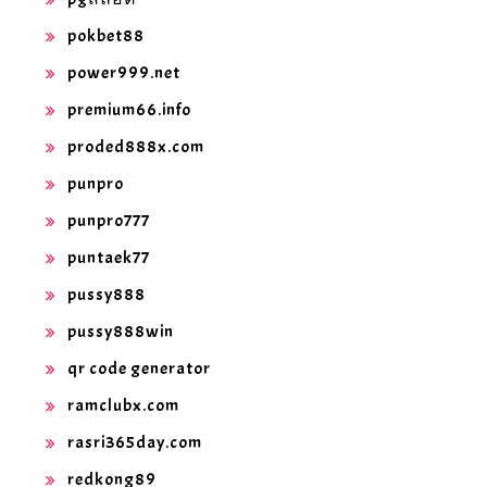
pokbet88
power999.net
premium66.info
proded888x.com
punpro
punpro777
puntaek77
pussy888
pussy888win
qr code generator
ramclubx.com
rasri365day.com
redkong89