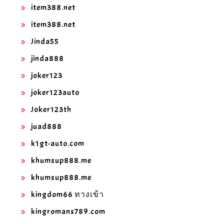
item388.net
item388.net
Jinda55
jinda888
joker123
joker123auto
Joker123th
juad888
k1gt-auto.com
khumsup888.me
khumsup888.me
kingdom66 ทางเข้า
kingromans789.com