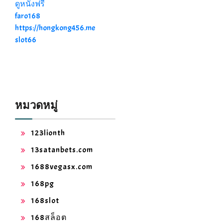
ดูหนังฟรี
faro168
https://hongkong456.me
slot66
หมวดหมู่
123lionth
13satanbets.com
1688vegasx.com
168pg
168slot
168สล็อต