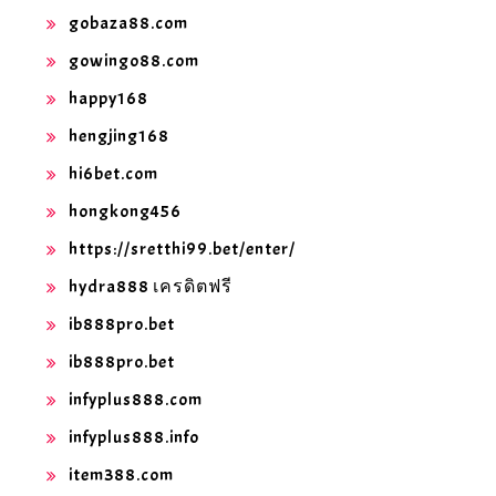
gobaza88.com
gowingo88.com
happy168
hengjing168
hi6bet.com
hongkong456
https://sretthi99.bet/enter/
hydra888 เครดิตฟรี
ib888pro.bet
ib888pro.bet
infyplus888.com
infyplus888.info
item388.com