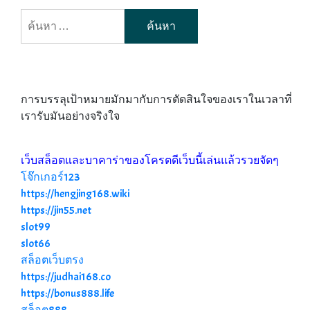
ค้นหา
สำหรับ:
การบรรลุเป้าหมายมักมากับการตัดสินใจของเราในเวลาที่
เรารับมันอย่างจริงใจ
เว็บสล็อตและบาคาร่าของโครตดีเว็บนี้เล่นแล้วรวยจัดๆ
โจ๊กเกอร์123
https://hengjing168.wiki
https://jin55.net
slot99
slot66
สล็อตเว็บตรง
https://judhai168.co
https://bonus888.life