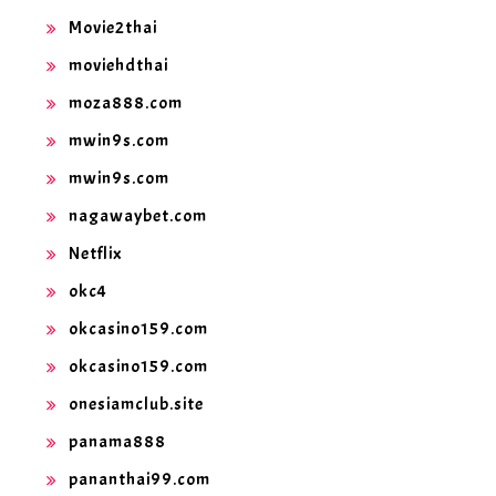
Movie2thai
moviehdthai
moza888.com
mwin9s.com
mwin9s.com
nagawaybet.com
Netflix
okc4
okcasino159.com
okcasino159.com
onesiamclub.site
panama888
pananthai99.com