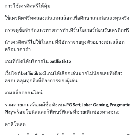
การใช้เครดิตฟรีให้คุ้ม
ใช้เครดิตฟรีทดลองเล่นเกมสล็อตเพื่อศึกษาเกมก่อนลงทุนจริง
ตรวจดูข้อจำกัดแนวทางการทำเทิร์นโอเวอร์ก่อนรับเครดิตฟรี
นำเครดิตฟรีไปใช้ในเกมที่มีอัตราจ่ายสูง ตัวอย่างเช่น สล็อต
หรือบาคาร่า
เกมที่เปิดให้บริการใน betflixtikto
เว็บไซต์ betflixtikto มีเกมให้เลือกเล่นมากไม่น้อยเลยทีเดียว
ครอบคลุมทุกสิ่งที่ต้องการของผู้เล่น:
เกมสล็อตออนไลน์
รวมค่ายเกมสล็อตมีชื่อ ดังเช่น PG Soft, Joker Gaming, Pragmatic
Play พร้อมโบนัสและก็ฟีพบร์พิเศษที่ช่วยเพิ่มช่องทางชนะ
คาสิโนสด