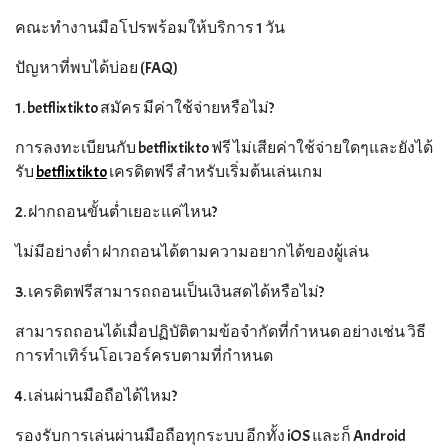
คณะทำงานมือโปรพร้อมให้บริการ 1 วัน
ปัญหาที่พบได้บ่อย (FAQ)
1. betflixtikto สมัคร มีค่าใช้จ่ายหรือไม่?
การลงทะเบียนกับ betflixtikto ฟรี ไม่เสียค่าใช้จ่ายใดๆและยังได้
รับ
betflixtikto
เครดิตฟรี สำหรับเริ่มต้นเล่นเกม
2. ฝากถอนขั้นต่ำเยอะแค่ไหน?
ไม่มีอย่างต่ำ ฝากถอนได้ตามความอยากได้ของผู้เล่น
3. เครดิตฟรีสามารถถอนเป็นเงินสดได้หรือไม่?
สามารถถอนได้เมื่อปฏิบัติตามข้อจำกัดที่กำหนด อย่างเช่น วิธี
การทำเทิร์นโอเวอร์ครบตามที่กำหนด
4. เล่นผ่านมือถือได้ไหม?
รองรับการเล่นผ่านมือถือทุกระบบ อีกทั้ง iOS และก็ Android