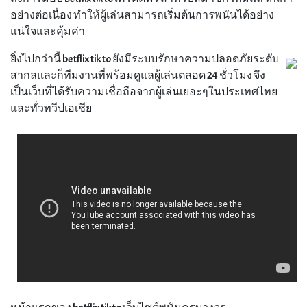
อย่างต่อเนื่อง ทำให้ผู้เล่นสามารถเริ่มต้นการพนันได้อย่าง
แน่ใจและคุ้มค่า
ยิ่งไปกว่านี้ betflixtikto ยังมีระบบรักษาความปลอดภัยระดับ
สากลและก็ทีมงานที่พร้อมดูแลผู้เล่นตลอด 24 ชั่วโมง จึง
เป็นเว็บที่ได้รับความเชื่อถือจากผู้เล่นเยอะๆในประเทศไทย
และทั่วทวีปเอเชีย