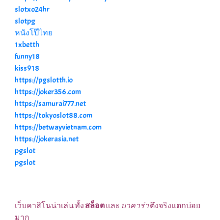
slotxo24hr
slotpg
หนังโป๊ไทย
1xbetth
funny18
kiss918
https://pgslotth.io
https://joker356.com
https://samurai777.net
https://tokyoslot88.com
https://betwayvietnam.com
https://jokerasia.net
pgslot
pgslot
เว็บคาสิโนน่าเล่น ทั้ง
สล็อต
และ
บาคาร่า
ตึงจริงแตกบ่อย
มาก