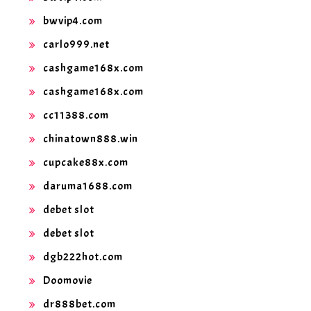
bwvip4.com
carlo999.net
cashgame168x.com
cashgame168x.com
cc11388.com
chinatown888.win
cupcake88x.com
daruma1688.com
debet slot
debet slot
dgb222hot.com
Doomovie
dr888bet.com