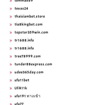
temmax69
texas24
thaisiambet.store
tia8kingbet.com
topstar359win.com
tr1688.info
tr1688.info
tree78999.com
tunder88express.com
udee365day.com
ufa11bet
UFA11k
ufa191 ทางเข้า
ufa77