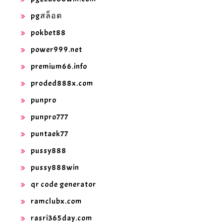
pgสล็อต
pokbet88
power999.net
premium66.info
proded888x.com
punpro
punpro777
puntaek77
pussy888
pussy888win
qr code generator
ramclubx.com
rasri365day.com