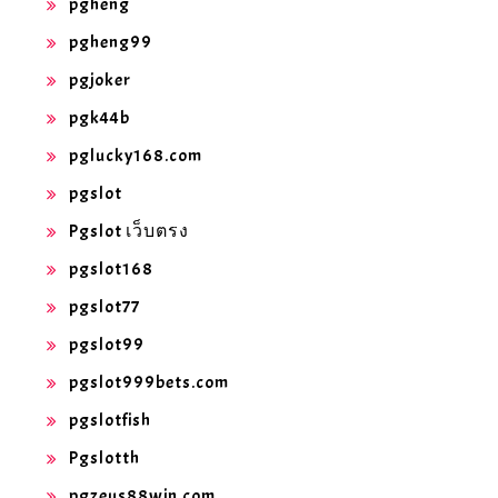
pgheng
pgheng99
pgjoker
pgk44b
pglucky168.com
pgslot
Pgslot เว็บตรง
pgslot168
pgslot77
pgslot99
pgslot999bets.com
pgslotfish
Pgslotth
pgzeus88win.com