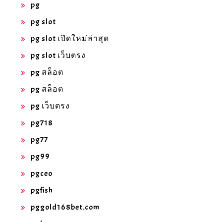
pg
pg slot
pg slot เปิดใหม่ล่าสุด
pg slot เว็บตรง
pg สล็อต
pg สล็อต
pg เว็บตรง
pg718
pg77
pg99
pgceo
pgfish
pggold168bet.com