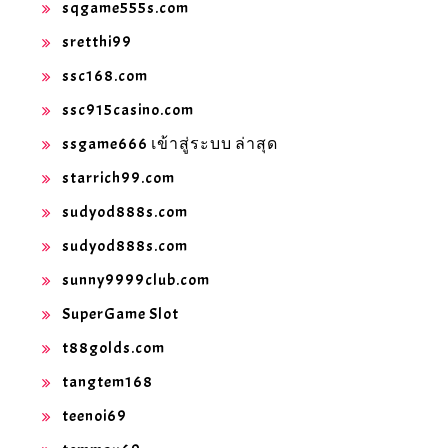
sqgame555s.com
sretthi99
ssc168.com
ssc915casino.com
ssgame666 เข้าสู่ระบบ ล่าสุด
starrich99.com
sudyod888s.com
sudyod888s.com
sunny9999club.com
SuperGame Slot
t88golds.com
tangtem168
teenoi69