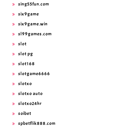
sing55fun.com
six9game
six9game.win
sl99games.com
slot
slot pg
slot168
slotgame6666
slotxo
slotxo auto
slotxo24hr
soibet
spbetflik888.com