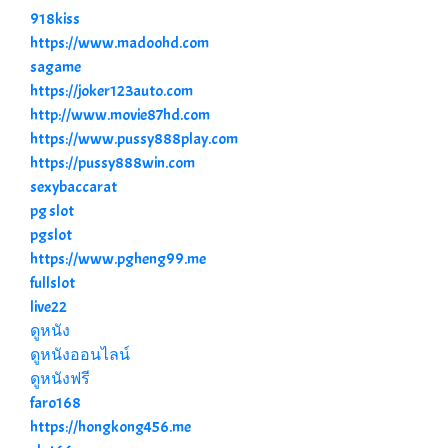
918kiss
https://www.madoohd.com
sagame
https://joker123auto.com
http://www.movie87hd.com
https://www.pussy888play.com
https://pussy888win.com
sexybaccarat
pg slot
pgslot
https://www.pgheng99.me
fullslot
live22
ดูหนัง
ดูหนังออนไลน์
ดูหนังฟรี
faro168
https://hongkong456.me