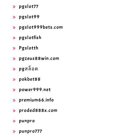
pgslot77
pgslot99
pgslot999bets.com
pgslotfish
Pgslotth
pgzeus88win.com
pgสล็อต
pokbet88
power999.net
premium66.info
proded888x.com
punpro
punpro777