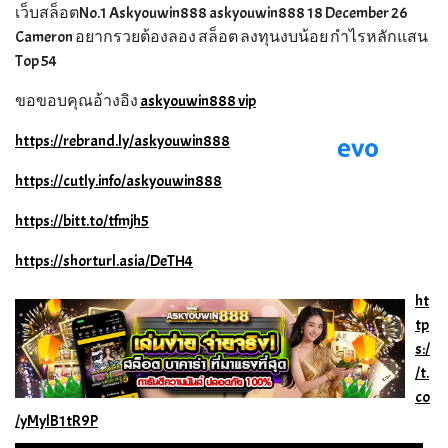
เว็บสล็อตNo.1 Askyouwin888 askyouwin888 18 December 26
Cameron อยากรวยต้องลอง สล็อต ลงทุนงบน้อย กำไรหลักแสน
Top 54
ขอขอบคุณอ้างอิง
askyouwin888 vip
https://rebrand.ly/askyouwin888
https://cutly.info/askyouwin888
https://bitt.to/tfmjh5
https://shorturl.asia/DeTH4
ht
tp
s:/
/t.
co
/yMylB1tR9P