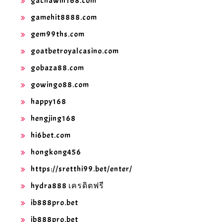
gachawin168.com
gamehit8888.com
gem99ths.com
goatbetroyalcasino.com
gobaza88.com
gowingo88.com
happy168
hengjing168
hi6bet.com
hongkong456
https://sretthi99.bet/enter/
hydra888 เครดิตฟรี
ib888pro.bet
ib888pro.bet