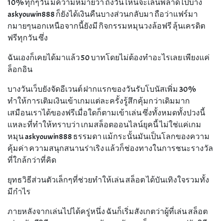
10% ทุกๆวัน มีความหมายว่า ถึงวันไหนจะเล่นพลาดไปบ้าง
askyouwin888 ก็ยังได้เงินคืนบางส่วนกลับมา ถือว่าแฟร์มา
กมายๆนอกเหนือจากนี้ยังมี กิจกรรมหมุนวงล้อฟรี ลุ้นเครดิต
ฟรีทุกวัน ซึ่ง
ฉันเองก็เคยได้มาแล้ว 50 บาทโดยไม่ต้องทำอะไรเลย เพียงแค่
ล็อกอิน
บางวันเว็บยังจัดอีเวนต์ ฝากแรกของวันรับโบนัสเพิ่ม 30%
ทำให้การเติมเงินเข้าเกมแต่ละครั้งรู้สึกคุ้มกว่าเดิมมาก
เสมือนเราได้ของฟรีเมื่อใดก็ตามเข้าเล่น ซึ่งทั้งหมดทั้งปวงนี้
แหละที่ทำให้ทราบว่า เกมสล็อตออนไลน์ยุคนี้ ไม่ใช่แค่เกม
หมุน askyouwin888 ธรรมดา แม้กระนั้นมันเป็นโลกของความ
คุ้มค่า ความสนุกสนานร่าเริง แล้วก็ช่องทางในการชนะรางวัล
ที่ใกล้กว่าที่คิด
ยุทธวิธีส่วนตัวเล็กๆที่ช่วยทำให้เล่น สล็อต ได้บันเทิงใจรวมทั้ง
มีกำไร
ภายหลังจากเล่นไปได้ครู่หนึ่ง ฉันก็เริ่มสังเกตว่าผู้ที่เล่น สล็อต