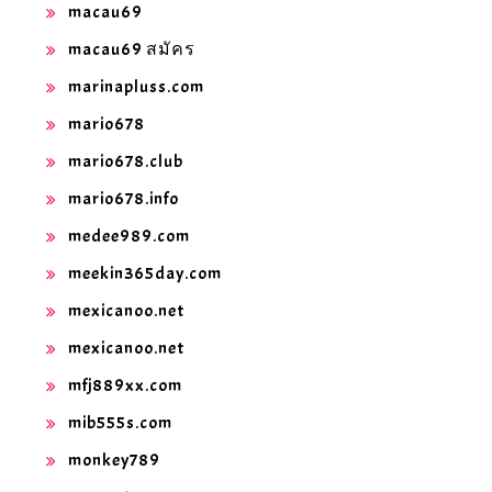
macau69
macau69 สมัคร
marinapluss.com
mario678
mario678.club
mario678.info
medee989.com
meekin365day.com
mexicanoo.net
mexicanoo.net
mfj889xx.com
mib555s.com
monkey789