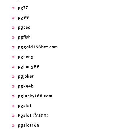
pg77
pg99
pgceo
pgfish
pggold168bet.com
pgheng
pgheng99
pgjoker
pgk44b
pglucky168.com
pgslot
Pgslot เว็บตรง
pgslot168