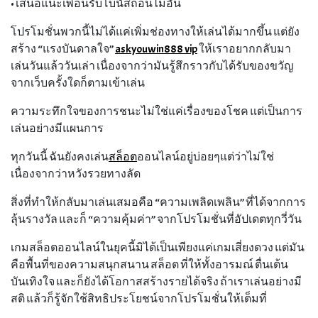
• เสนอแนะเพื่อนรับโบนัสถอนไม่อั้น
โปรโมชั่นพวกนี้ไม่ได้แค่เพิ่มช่องทางให้เล่นได้มากขึ้น แต่ยัง
สร้าง “แรงบันดาลใจ”
askyouwin888 vip
ให้เราอยากกลับมา
เล่นวันแล้ววันเล่า เนื่องจากว่ามันรู้สึกราวกับได้รับของขวัญ
จากเว็บครั้งใดก็ตามเข้าเล่น
ความระทึกใจของการชนะไม่ใช่แค่เรื่องของโชค แต่เป็นการ
เล่นอย่างมีแผนการ
ทุกวันนี้ ฉันยังคงเล่น
สล็อต
ออนไลน์อยู่บ่อยๆแต่ว่าไม่ใช่
เนื่องจากว่าหวังรวยทางลัด
สิ่งที่ทำให้กลับมาเล่นเสมอคือ “ความเพลิดเพลิน” ที่ได้จากการ
ลุ้นรางวัล และก็ “ความคุ้มค่า” จากโปรโมชั่นที่อัปเดตทุกวี่วัน
เกมสล็อตออนไลน์ในยุคนี้มิได้เป็นเพียงแค่เกมเสี่ยงดวง แต่มัน
คือพื้นที่ของความสนุกสนาน สล็อต ที่ให้ทั้งอารมณ์ ตื่นเต้น
บันเทิงใจ และก็ยังได้โอกาสสร้างรายได้จริง ถ้าเราเล่นอย่างมี
สติ แล้วก็รู้จักใช้สิทธิประโยชน์จากโปรโมชั่นให้เต็มที่