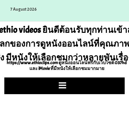
Skip
7 August 2026
to
content
ethio videos ยินดีต้อนรับทุกท่านเข้าส
ลกของการดูหนังออนไลน์ที่คุณภา
ูง มีหนังให้เลือกชมกว่าหลายพันเรื่อ
https://www.ethioclips.com ดูหนังออนไลน์ฟรีกับเว็บไซต์ 037hd
และ iMovie ที่มีหนังให้เลือกชมมากมาย