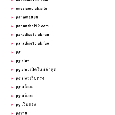
onesiamclub.site
panama888
pananthai99.com
paradise1club.fun
paradise1club.fun
pg
pg slot
pg slot เปิดใหม่ล่าสุด
pg slot เว็บตรง
pg สล็อต
pg สล็อต
pg เว็บตรง
pg718