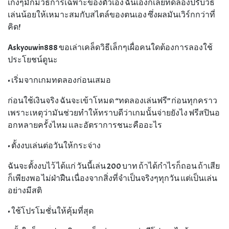
เก่งๆมักมีวิธีการเฉพาะของตัวเอง ฉันเองก็เลยทดลองปรับวิธี
เล่นน้อยให้เหมาะสมกับสไตล์ของตนเอง ซึ่งผลมันเวิร์กกว่าที่
คิด!
Askyouwin888 ขอเล่าเคล็ดวิธีเล็กๆเผื่อคนใดต้องการลองใช้
ประโยชน์ดูนะ
• เริ่มจากเกมทดลองก่อนเสมอ
ก่อนใช้เงินจริง ฉันจะเข้าโหมด “ทดลองเล่นฟรี” ก่อนทุกคราว
เพราะเหตุว่ามันช่วยทำให้ทราบดีว่าเกมนั้นจ่ายยังไง ฟรีสปินอ
อกหลายครั้งไหม และอัตราการชนะคืออะไร
• ตั้งงบเล่นต่อวันให้กระจ่าง
ฉันจะตั้งงบไว้ ได้แก่ วันนี้เล่น 200 บาท ถ้าได้กำไรก็ถอน ถ้าเสีย
ก็เพียงพอ ไม่ฝ่าฝืน เนื่องจากสิ่งที่จำเป็นจริงๆทุกวัน แต่เป็นเล่น
อย่างมีสติ
• ใช้โปรโมชั่นให้คุ้มที่สุด