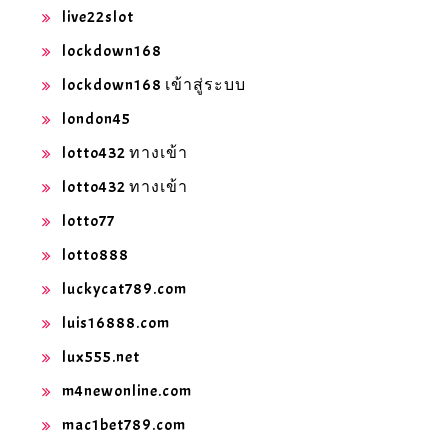
live22slot
lockdown168
lockdown168 เข้าสู่ระบบ
london45
lotto432 ทางเข้า
lotto432 ทางเข้า
lotto77
lotto888
luckycat789.com
luis16888.com
lux555.net
m4newonline.com
mac1bet789.com