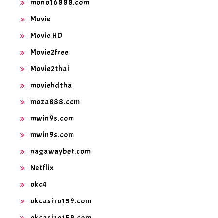
mono16888.com
Movie
Movie HD
Movie2free
Movie2thai
moviehdthai
moza888.com
mwin9s.com
mwin9s.com
nagawaybet.com
Netflix
okc4
okcasino159.com
okcasino159.com