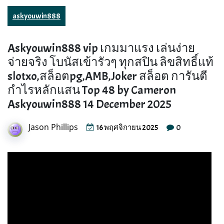
askyouwin888
Askyouwin888 vip เกมมาแรง เล่นง่าย
จ่ายจริง โบนัสเข้ารัวๆ ทุกสปิน ลิขสิทธิ์แท้
slotxo,สล็อตpg,AMB,Joker สล็อต การันตี
กำไรหลักแสน Top 48 by Cameron
Askyouwin888 14 December 2025
Jason Phillips
0
16 พฤศจิกายน 2025