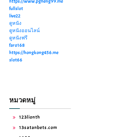
https://www.pgheng99.me
fullslot
live22
ดูหนัง
ดูหนังออนไลน์
ดูหนังฟรี
faro168
https://hongkong456.me
slot66
หมวดหมู่
123lionth
13satanbets.com