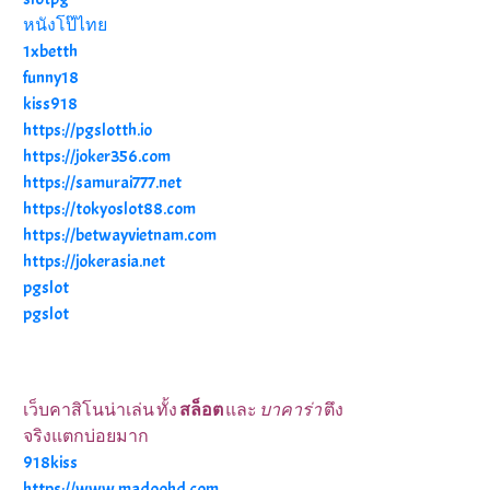
หนังโป๊ไทย
1xbetth
funny18
kiss918
https://pgslotth.io
https://joker356.com
https://samurai777.net
https://tokyoslot88.com
https://betwayvietnam.com
https://jokerasia.net
pgslot
pgslot
เว็บคาสิโนน่าเล่น ทั้ง
สล็อต
และ
บาคาร่า
ตึง
จริงแตกบ่อยมาก
918kiss
https://www.madoohd.com