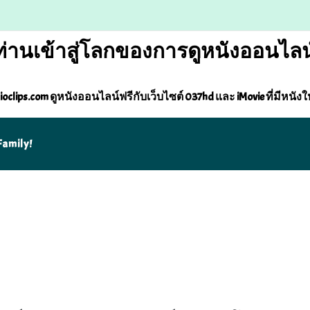
ุกท่านเข้าสู่โลกของการดูหนังออนไลน์
ioclips.com ดูหนังออนไลน์ฟรีกับเว็บไซต์ 037hd และ iMovie ที่มีหน
Family!