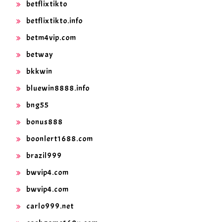
betflixtikto
betflixtikto.info
betm4vip.com
betway
bkkwin
bluewin8888.info
bng55
bonus888
boonlert1688.com
brazil999
bwvip4.com
bwvip4.com
carlo999.net