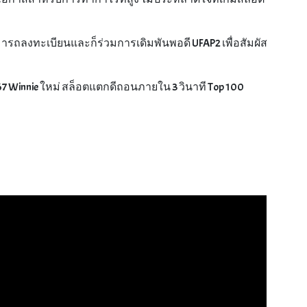
มารถลงทะเบียนและก็ร่วมการเดิมพันพอดี UFAP2 เพื่อสัมผัส
67 Winnie ใหม่ สล็อตแตกดีถอนภายใน 3 วินาที Top 100