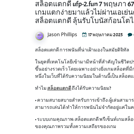
สล็อตแตกดี ufp-2.fun 7 พฤษภา 6
เกมแตกง่ายมาแล้วไม่ผ่านเอเย่นต
สล็อตแตกดี ลุ้นรับโบนัสก้อนโตได
Jason Phillips
17 พฤษภาคม 2025
สล็อตแตกดี การพนันที่น่าเฝ้ามองในสมัยดิจิทัล
ในยุคที่เทคโนโลยีเข้ามามีหน้าที่สำคัญในชีวิต
ขึ้นอย่างรวดเร็ว โดยเฉพาะอย่างยิ่งเกมสล็อตที
หนึ่งในเว็บที่ได้รับความนิยมในด้านนี้เป็น สล็อ
ทำไม
สล็อตแตกดี
ถึงได้รับความนิยม?
• ความสบายสบายสำหรับการเข้าถึง: ผู้เล่นสามารถ
สามารถเล่นได้ ทำให้การพนันไม่จำกัดอยู่แค่ใน
• ระบบเกมคุณภาพ: สล็อตแตกดี พรีเซ็นท์เกมสล็อต
ของคุณภาพรวมทั้งความเสถียรของเกม