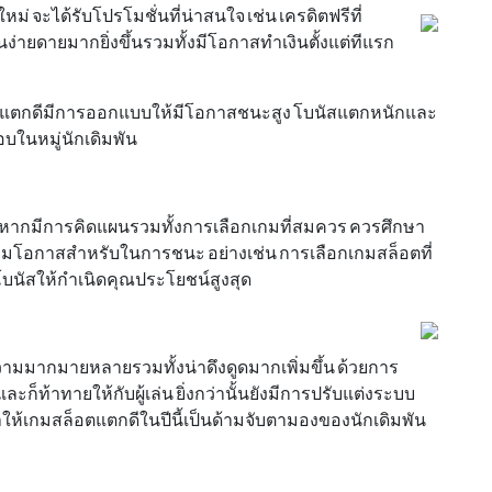
หม่ จะได้รับโปรโมชั่นที่น่าสนใจ เช่น เครดิตฟรีที่
ง่ายดายมากยิ่งขึ้นรวมทั้งมีโอกาสทำเงินตั้งแต่ทีแรก
แตกดีมีการออกแบบให้มีโอกาสชนะสูง โบนัสแตกหนักและ
ชอบในหมู่นักเดิมพัน
าก หากมีการคิดแผนรวมทั้งการเลือกเกมที่สมควร ควรศึกษา
พิ่มโอกาสสำหรับในการชนะ อย่างเช่น การเลือกเกมสล็อตที่
โบนัสให้กำเนิดคุณประโยชน์สูงสุด
วามมากมายหลายรวมทั้งน่าดึงดูดมากเพิ่มขึ้น ด้วยการ
ะก็ท้าทายให้กับผู้เล่น ยิ่งกว่านั้นยังมีการปรับแต่งระบบ
ให้เกมสล็อตแตกดีในปีนี้เป็นด้ามจับตามองของนักเดิมพัน