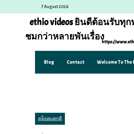
Skip
7 August 2026
to
content
ethio videos ยินดีต้อนรับท
ชมกว่าหลายพันเรื่อง
https://www.eth
Blog
Contact
Welcome To The 
สล็อตแตกดี