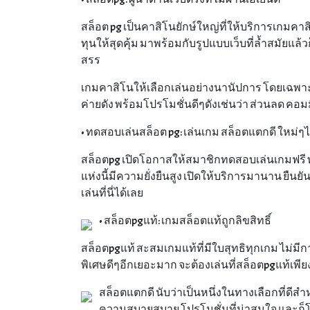
สล็อต pg เป็นคาสิโนยักษ์ใหญ่ที่ให้บริการเ
ทุนให้สุดคุ้ม มาพร้อมกับรูปแบบเว็บที่ล้ำสมัยแล
สรร
เกมคาสิโนให้เลือกเล่นอย่างนานัปการ โดยเฉพาะ
ค่ายดัง พร้อมโปรโมชั่นดีๆดังเช่นว่า ส่วนลด คอมม
• ทดสอบเล่นสล็อต pg: เล่นเกม สล็อตแตกดี ใหม่
สล็อตpg เปิดโอกาสให้สมาชิกทดสอบเล่นเกมฟรี พร
แห่งนี้มีความยั่งยืนสูง เปิดให้บริการมานาน ย
เล่นที่นี่ได้เลย
• สล็อตpgแท้: เกมสล็อตแท้ถูกลิขสิทธิ์
สล็อตpgแท้ สะสมเกมแท้ที่มีใบสุทธิทุกเกม ไม่มีก
พิเศษดีๆอีกเยอะมาก จะต้องเล่นที่สล็อตpgแท้เพียง
สล็อตแตกดี นับว่าเป็นหนึ่งในทางเลือกที่ดีส
ความสบายสบาย โปรโมชั่นที่น่าสนใจ และก็