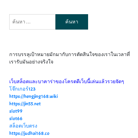
ค้นหา
สำหรับ:
การบรรลุเป้าหมายมักมากับการตัดสินใจของเราในเวลาที่
เรารับมันอย่างจริงใจ
เว็บสล็อตและบาคาร่าของโครตดีเว็บนี้เล่นแล้วรวยจัดๆ
โจ๊กเกอร์123
https://hengjing168.wiki
https://jin55.net
slot99
slot66
สล็อตเว็บตรง
https://judhai168.co