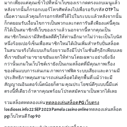
มาก เพียงแค่คุณเข้าไปที่หน้าเว็บของเรา กดตรงแถบเมนูแล้ว
หลังจากนั้นก็กรอกเบอร์โทรศัพท์ลงไปเพื่อรอรับรหัส OTP ใน
เนื้อความแล้วคุณก็กรอกรหัสที่ได้ไปในระบบ แล้วหลังจากนั้น
ก็กดยอมรับเงื่อนไขการเป็นพวกและกดการันตี เพียงแค่นี้คุณ
ก็ได้เป็นสมาชิกที่เว็บของเราแล้ว นอกจากนี้หากคุณเป็น
สมาชิกใหม่เรามีสิทธิผลดีดีๆให้ท่านอีกมากไม่ว่าจะเป็นโบนัส
หนึ่งร้อยเปอร์เซ็นเพื่อสมาชิกใหม่ได้เงินเพิ่มสำหรับปั่นสล็อต
ในสนามจริงได้แบบเกินร้อย รวมถึงมีโปรโมชั่นดีๆอีกเพียบเลย
ที่เราขยันทำมาขาย ขยันแจกให้ท่านโดยเฉพาะอย่างยิ่ง ยิ่ง
กว่านั้นเกมในเว็บไซต์เรายังเป็นเกมสล็อตที่มีคุณภาพเรื่อง
ของต้นแบบการเล่นเกม ภาพกราฟฟิค ระบบเสียง และความมี
ประสิทธิภาพคุณสามารถเล่นสล็อตได้ทุกพื้นที่ แม้ว่าจะมี
สัญญาณอินเตอร์เน็ตน้อยก็ตาม คุณประโยชน์ดีๆแบบนี้มีแค่
ตรงนี้ที่เดียว ถ้าหากคุณพร้อมโปรดสมัครมาเป็นพวกได้เลย
รวมสล็อตทดลองเล่น
ทดลองเล่นสล็อต PG เว็บตรง
losdioses.info 22 SEP 2023 Pamela casino online ทดลองเล่นสล็อต
pgเว็บไหนดี Top 90