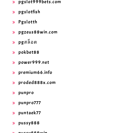
pgslot999bets.com
pgslotfish
Pgslotth
pgzeus88win.com
pgสล็อต
pokbet88
power999.net
premium66.info
proded888x.com
punpro
punpro777
puntaek77
pussy888