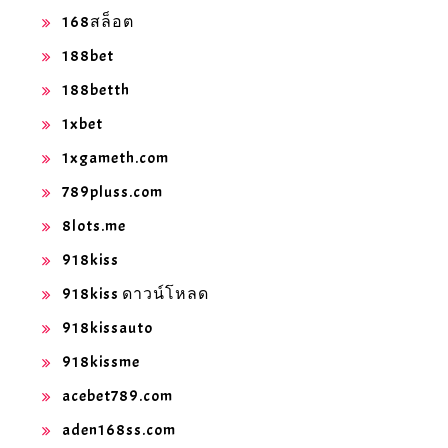
168สล็อต
188bet
188betth
1xbet
1xgameth.com
789pluss.com
8lots.me
918kiss
918kiss ดาวน์โหลด
918kissauto
918kissme
acebet789.com
aden168ss.com