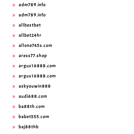
adm789.info
adm789.info
allbestbet
allbet24hr
allone745s.com
aress77.shop
argus16888.com
argus16888.com
askyouwin888
audi688.com
ba88th.com
babet555.com
baj88thb