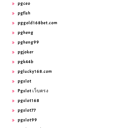
pgceo
pgfish
pggold168bet.com
pgheng
pgheng99
pgjoker
pgk44b
pglucky168.com
pgslot
Pgslot เว็บตรง
pgslot168
pgslot77
pgslot99