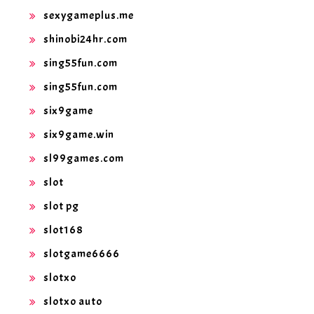
sexygameplus.me
shinobi24hr.com
sing55fun.com
sing55fun.com
six9game
six9game.win
sl99games.com
slot
slot pg
slot168
slotgame6666
slotxo
slotxo auto