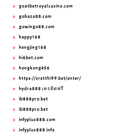
goatbetroyalcasino.com
gobaza88.com
gowingo88.com
happy168
hengjing168
hi6bet.com
hongkong456
https://sretthi99.bet/enter/
hydra888 เครดิตฟรี
ib888pro.bet
ib888pro.bet
infyplus888.com
infyplus888.info