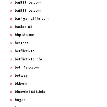
baj88thbz.com
baj88thbz.com
bar4game24hr.com
baslot168
bbp168.me
bestbet
betflixtikto
betflixtikto.info
betm4vip.com
betway
bkkwin
bluewin8888.info
bng55