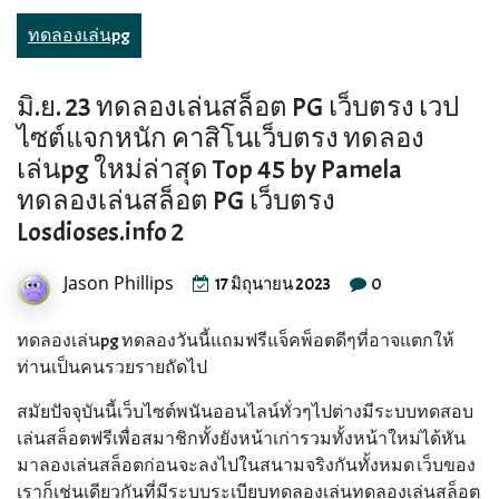
ทดลองเล่นpg
มิ.ย. 23 ทดลองเล่นสล็อต PG เว็บตรง เวป
ไซต์แจกหนัก คาสิโนเว็บตรง ทดลอง
เล่นpg ใหม่ล่าสุด Top 45 by Pamela
ทดลองเล่นสล็อต PG เว็บตรง
Losdioses.info 2
Jason Phillips
0
17 มิถุนายน 2023
ทดลองเล่นpg ทดลองวันนี้แถมฟรีแจ็คพ็อตดีๆที่อาจแตกให้
ท่านเป็นคนรวยรายถัดไป
สมัยปัจจุบันนี้เว็บไซต์พนันออนไลน์ทั่วๆไปต่างมีระบบทดสอบ
เล่นสล็อตฟรีเพื่อสมาชิกทั้งยังหน้าเก่ารวมทั้งหน้าใหม่ได้หัน
มาลองเล่นสล็อตก่อนจะลงไปในสนามจริงกันทั้งหมด เว็บของ
เราก็เช่นเดียวกันที่มีระบบระเบียบทดลองเล่นทดลองเล่นสล็อต