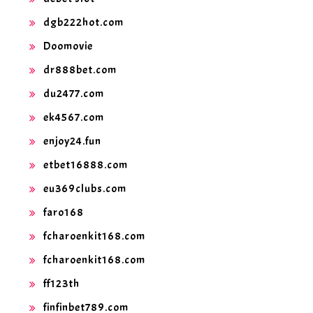
dgb222hot.com
Doomovie
dr888bet.com
du2477.com
ek4567.com
enjoy24.fun
etbet16888.com
eu369clubs.com
faro168
fcharoenkit168.com
fcharoenkit168.com
ff123th
finfinbet789.com