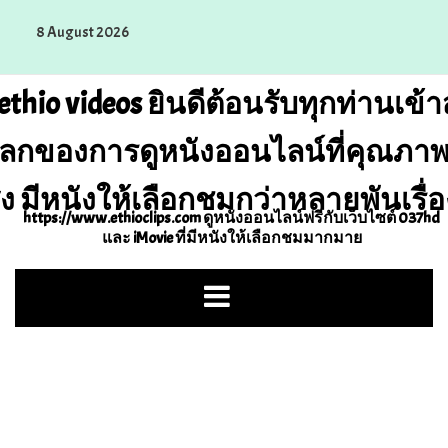
Skip
8 August 2026
to
content
ethio videos ยินดีต้อนรับทุกท่านเข้าส
ลกของการดูหนังออนไลน์ที่คุณภา
ูง มีหนังให้เลือกชมกว่าหลายพันเรื่อ
https://www.ethioclips.com ดูหนังออนไลน์ฟรีกับเว็บไซต์ 037hd
และ iMovie ที่มีหนังให้เลือกชมมากมาย