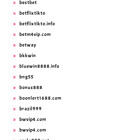
bestbet
betflixtikto
betflixtikto.info
betm4vip.com
betway
bkkwin
bluewin8888.info
bng55
bonus888
boonlert1688.com
brazil999
bwvip4.com
bwvip4.com