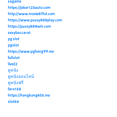
sagame
https://joker123auto.com
http://www.movie87hd.com
https://www.pussy888play.com
https://pussy888win.com
sexybaccarat
pg slot
pgslot
https://www.pgheng99.me
fullslot
live22
ดูหนัง
ดูหนังออนไลน์
ดูหนังฟรี
faro168
https://hongkong456.me
slot66