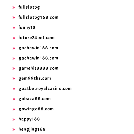
fullslotpg
fullslotpg168.com
funny18
future24bet.com
gachawin168.com
gachawin168.com
gamehit8888.com
gem99ths.com
goatbetroyalcasino.com
gobaza88.com
gowingo88.com
happy168
hengjing168