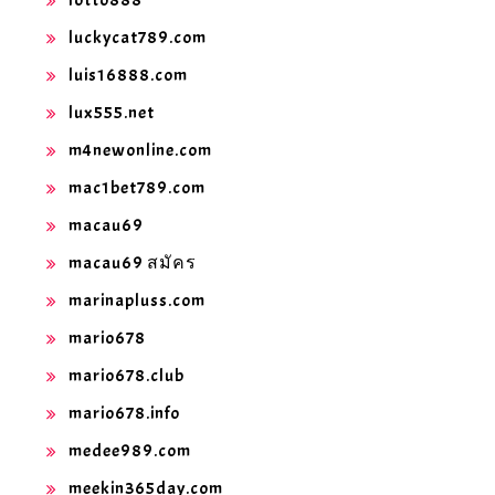
lotto888
luckycat789.com
luis16888.com
lux555.net
m4newonline.com
mac1bet789.com
macau69
macau69 สมัคร
marinapluss.com
mario678
mario678.club
mario678.info
medee989.com
meekin365day.com