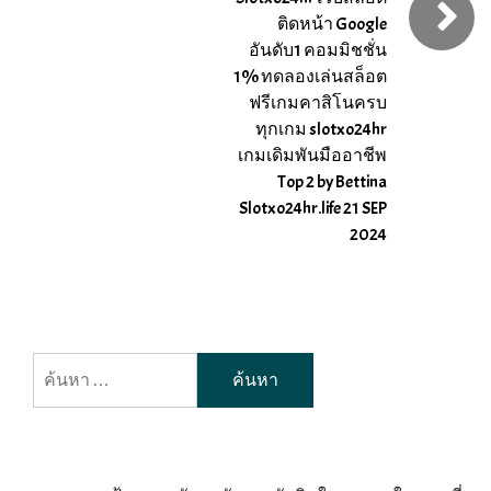
ติดหน้า Google
อันดับ1 คอมมิชชั่น
1% ทดลองเล่นสล็อต
ฟรีเกมคาสิโนครบ
ทุกเกม slotxo24hr
เกมเดิมพันมืออาชีพ
Top 2 by Bettina
Slotxo24hr.life 21 SEP
2024
ค้นหา
สำหรับ: