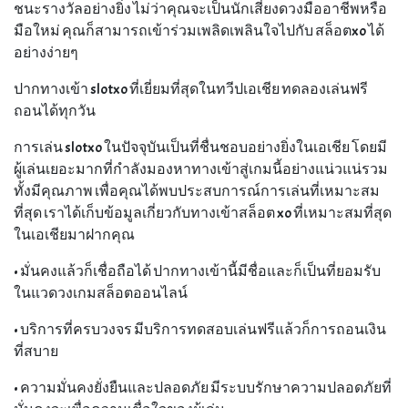
ชนะรางวัลอย่างยิ่ง ไม่ว่าคุณจะเป็นนักเสี่ยงดวงมืออาชีพหรือ
มือใหม่ คุณก็สามารถเข้าร่วมเพลิดเพลินใจไปกับ สล็อตxo ได้
อย่างง่ายๆ
ปากทางเข้า slotxo ที่เยี่ยมที่สุดในทวีปเอเชีย ทดลองเล่นฟรี
ถอนได้ทุกวัน
การเล่น slotxo ในปัจจุบันเป็นที่ชื่นชอบอย่างยิ่งในเอเชีย โดยมี
ผู้เล่นเยอะมากที่กำลังมองหาทางเข้าสู่เกมนี้อย่างแน่วแน่รวม
ทั้งมีคุณภาพ เพื่อคุณได้พบประสบการณ์การเล่นที่เหมาะสม
ที่สุด เราได้เก็บข้อมูลเกี่ยวกับทางเข้าสล็อต xo ที่เหมาะสมที่สุด
ในเอเชียมาฝากคุณ
• มั่นคงแล้วก็เชื่อถือได้ ปากทางเข้านี้มีชื่อและก็เป็นที่ยอมรับ
ในแวดวงเกมสล็อตออนไลน์
• บริการที่ครบวงจร มีบริการทดสอบเล่นฟรีแล้วก็การถอนเงิน
ที่สบาย
• ความมั่นคงยั่งยืนและปลอดภัย มีระบบรักษาความปลอดภัยที่