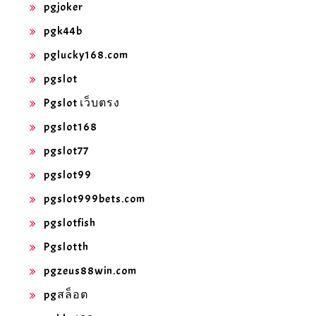
pgjoker
pgk44b
pglucky168.com
pgslot
Pgslot เว็บตรง
pgslot168
pgslot77
pgslot99
pgslot999bets.com
pgslotfish
Pgslotth
pgzeus88win.com
pgสล็อต