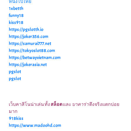
หนังโป๊ไทย
1xbetth
funny18
kiss918
https://pgslotth.io
https://joker356.com
https://samurai777.net
https://tokyoslot88.com
https://betwayvietnam.com
https://jokerasia.net
pgslot
pgslot
เว็บคาสิโนน่าเล่น ทั้ง
สล็อต
และ
บาคาร่า
ตึงจริงแตกบ่อย
มาก
918kiss
https://www.madoohd.com