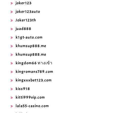
joker123
joker123auto
Joker123th
juad888
k1gt-auto.com
khumsup888.me
khumsup888.me
kingdom66 ทางเข้า
kingromans789.com
kingxxxbet123.com
kiss918
kitti999vip.com
lala55-casino.com