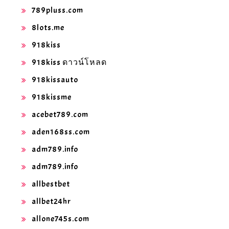
789pluss.com
8lots.me
918kiss
918kiss ดาวน์โหลด
918kissauto
918kissme
acebet789.com
aden168ss.com
adm789.info
adm789.info
allbestbet
allbet24hr
allone745s.com