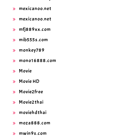
mexicanoo.net
mexicanoo.net
mfj889xx.com
mib555s.com
monkey789
mono16888.com
Movie
Movie HD
Movie2free
Movie2thai
moviehdthai
moza888.com
mwin9s.com