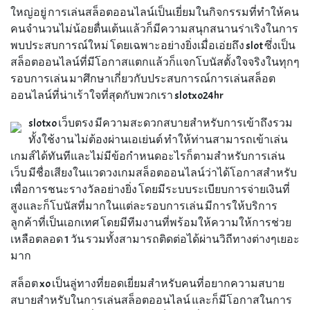
ใหญ่อยู่ การเล่นสล็อตออนไลน์เป็นเยี่ยมในกิจกรรมที่ทำให้คน
คนจำนวนไม่น้อยตื่นเต้นแล้วก็มีความสนุกสนานร่าเริงในการ
พบประสบการณ์ใหม่ โดยเฉพาะอย่างยิ่งเมื่อเอ่ยถึง slot ซึ่งเป็น
สล็อตออนไลน์ที่มีโอกาสแตกแล้วก็แจกโบนัสตั้งใจจริงในทุกๆ
รอบการเล่น มาศึกษาเกี่ยวกับประสบการณ์การเล่นสล็อต
ออนไลน์ที่น่าเร้าใจที่สุดกับพวกเรา slotxo24hr
slotxo เว็บตรง มีความสะดวกสบายสำหรับการเข้าถึงรวม
ทั้งใช้งาน ไม่ต้องผ่านเอเย่นต์ ทำให้ท่านสามารถเข้าเล่น
เกมส์ได้ทันทีและไม่มีข้อกำหนดอะไรก็ตามสำหรับการเล่น
เว็บ มีชื่อเสียงในแวดวงเกมสล็อตออนไลน์ว่าได้โอกาสสำหรับ
เพื่อการชนะรางวัลอย่างยิ่ง โดยมีระบบระเบียบการจ่ายเงินที่
สูงและก็โบนัสที่มากในแต่ละรอบการเล่น มีการให้บริการ
ลูกค้าที่เป็นเอกเทศ โดยมีทีมงานที่พร้อมให้ความให้การช่วย
เหลือตลอด 1 วัน รวมทั้งสามารถติดต่อได้ผ่านวิถีทางต่างๆเยอะ
มาก
สล็อต xo เป็นลู่ทางที่ยอดเยี่ยมสำหรับคนที่อยากความสบาย
สบายสำหรับในการเล่นสล็อตออนไลน์ และก็มีโอกาสในการ