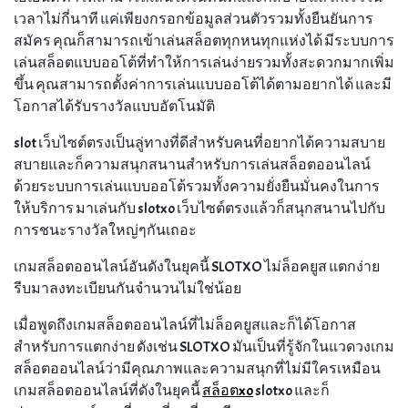
เวลาไม่กี่นาที แค่เพียงกรอกข้อมูลส่วนตัวรวมทั้งยืนยันการ
สมัคร คุณก็สามารถเข้าเล่นสล็อตทุกหนทุกแห่งได้ มีระบบการ
เล่นสล็อตแบบออโต้ที่ทำให้การเล่นง่ายรวมทั้งสะดวกมากเพิ่ม
ขึ้น คุณสามารถตั้งค่าการเล่นแบบออโต้ได้ตามอยากได้ และมี
โอกาสได้รับรางวัลแบบอัตโนมัติ
slot เว็บไซต์ตรงเป็นลู่ทางที่ดีสำหรับคนที่อยากได้ความสบาย
สบายและก็ความสนุกสนานสำหรับการเล่นสล็อตออนไลน์
ด้วยระบบการเล่นแบบออโต้รวมทั้งความยั่งยืนมั่นคงในการ
ให้บริการ มาเล่นกับ slotxo เว็บไซต์ตรงแล้วก็สนุกสนานไปกับ
การชนะรางวัลใหญ่ๆกันเถอะ
เกมสล็อตออนไลน์อันดังในยุคนี้ SLOTXO ไม่ล็อคยูส แตกง่าย
รีบมาลงทะเบียนกันจำนวนไม่ใช่น้อย
เมื่อพูดถึงเกมสล็อตออนไลน์ที่ไม่ล็อคยูสและก็ได้โอกาส
สำหรับการแตกง่าย ดังเช่น SLOTXO มันเป็นที่รู้จักในแวดวงเกม
สล็อตออนไลน์ว่ามีคุณภาพและความสนุกที่ไม่มีใครเหมือน
เกมสล็อตออนไลน์ที่ดังในยุคนี้
สล็อตxo
slotxo และก็