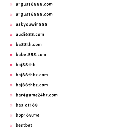
argus16888.com
argus16888.com
askyouwin888
audi688.com
ba88th.com
babet555.com
baj88thb
baj88thbz.com
baj88thbz.com
bar4game24hr.com
baslot168
bbp168.me
bestbet