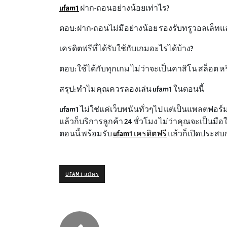
ufam1
ฝาก-ถอนอย่างน้อยเท่าไร?
ตอบ: ฝาก-ถอนไม่มีอย่างน้อย รองรับทรูวอลเล็ท
เครดิตฟรีที่ได้รับใช้กับเกมอะไรได้บ้าง?
ตอบ: ใช้ได้กับทุกเกม ไม่ว่าจะเป็นคาสิโน สล็อต ห
สรุป: ทำไมคุณควรลองเล่น ufam1 ในตอนนี้
ufam1 ไม่ใช่แค่เว็บพนันทั่วๆไป แต่เป็นแพลตฟอร์มท
แล้วก็บริการลูกค้า 24 ชั่วโมง ไม่ว่าคุณจะเป็นมือ
ตอนนี้ พร้อมรับ
ufam1 เครดิตฟรี
แล้วก็เปิดประสบก
UFAM1 สมัคร