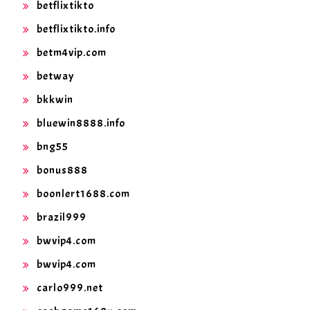
betflixtikto
betflixtikto.info
betm4vip.com
betway
bkkwin
bluewin8888.info
bng55
bonus888
boonlert1688.com
brazil999
bwvip4.com
bwvip4.com
carlo999.net