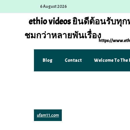
Skip
6 August 2026
to
content
ethio videos ยินดีต้อนรับท
ชมกว่าหลายพันเรื่อง
https://www.eth
Blog
Contact
Welcome To The 
ufam11.com