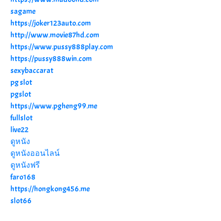
sagame
https://joker123auto.com
http://www.movie87hd.com
https://www.pussy888play.com
https://pussy888win.com
sexybaccarat
pg slot
pgslot
https://www.pgheng99.me
fullslot
live22
ดูหนัง
ดูหนังออนไลน์
ดูหนังฟรี
faro168
https://hongkong456.me
slot66