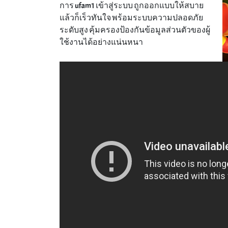
การ ufam1 เข้าสู่ระบบ ถูกออกแบบให้สบาย
แล้วก็เร็วทันใจ พร้อมระบบความปลอดภัย
ระดับสูง คุ้มครองป้องกันข้อมูลส่วนตัวของผู้
ใช้งานได้อย่างแน่นหนา