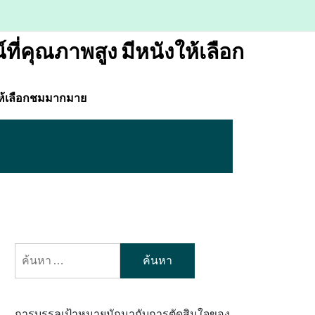
ที่คุณภาพสูง มีหนังให้เลือก
ังให้เลือกชมมากมาย
ค้นหา
สำหรับ:
การบรรลุเป้าหมายมักมากับการตัดสินใจของ