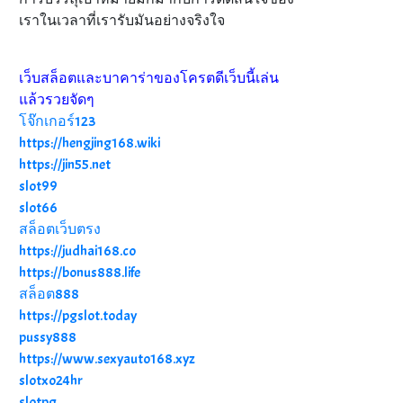
เราในเวลาที่เรารับมันอย่างจริงใจ
เว็บสล็อตและบาคาร่าของโครตดีเว็บนี้เล่น
แล้วรวยจัดๆ
โจ๊กเกอร์123
https://hengjing168.wiki
https://jin55.net
slot99
slot66
สล็อตเว็บตรง
https://judhai168.co
https://bonus888.life
สล็อต888
https://pgslot.today
pussy888
https://www.sexyauto168.xyz
slotxo24hr
slotpg