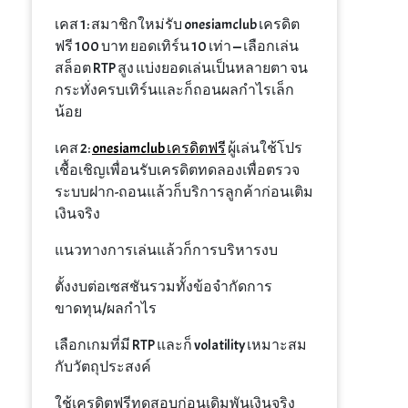
เคส 1: สมาชิกใหม่รับ onesiamclub เครดิต
ฟรี 100 บาท ยอดเทิร์น 10 เท่า — เลือกเล่น
สล็อต RTP สูง แบ่งยอดเล่นเป็นหลายตา จน
กระทั่งครบเทิร์นและก็ถอนผลกำไรเล็ก
น้อย
เคส 2:
onesiamclub เครดิตฟรี
ผู้เล่นใช้โปร
เชื้อเชิญเพื่อนรับเครดิตทดลองเพื่อตรวจ
ระบบฝาก-ถอนแล้วก็บริการลูกค้าก่อนเติม
เงินจริง
แนวทางการเล่นแล้วก็การบริหารงบ
ตั้งงบต่อเซสชันรวมทั้งข้อจำกัดการ
ขาดทุน/ผลกำไร
เลือกเกมที่มี RTP และก็ volatility เหมาะสม
กับวัตถุประสงค์
ใช้เครดิตฟรีทดสอบก่อนเดิมพันเงินจริง