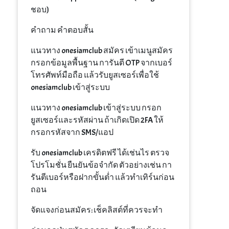
ชอบ)
คำถาม คำตอบสั้น
แนวทาง onesiamclub สมัคร เข้าเมนูสมัคร
กรอกข้อมูลพื้นฐาน การันตี OTP จากเบอร์
โทรศัพท์มือถือ แล้วรับยูสเซอร์เพื่อใช้
onesiamclub เข้าสู่ระบบ
แนวทาง onesiamclub เข้าสู่ระบบ กรอก
ยูสเซอร์และรหัสผ่าน ถ้าเกิดเปิด 2FA ให้
กรอกรหัสจาก SMS/แอป
รับ onesiamclub เครดิตฟรี ได้เช่นไร ตรวจ
โปรโมชั่น ยืนยันข้อจำกัด ตัวอย่างเช่น กา
รันตีเบอร์หรือฝากขั้นต่ำ แล้วทำเทิร์นก่อน
ถอน
จัดแจงก่อนสมัคร: เช็คลิสต์ที่ควรจะทำ