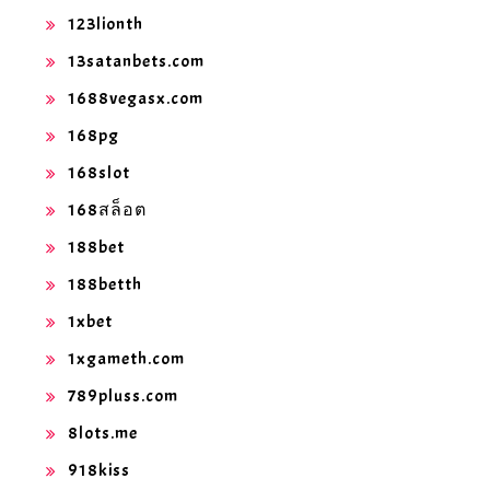
123lionth
13satanbets.com
1688vegasx.com
168pg
168slot
168สล็อต
188bet
188betth
1xbet
1xgameth.com
789pluss.com
8lots.me
918kiss