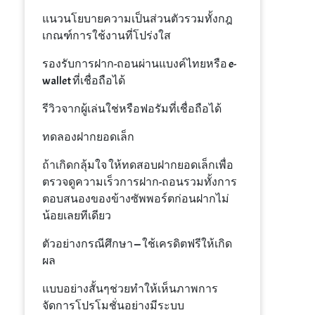
แนวนโยบายความเป็นส่วนตัวรวมทั้งกฎ
เกณฑ์การใช้งานที่โปร่งใส
รองรับการฝาก-ถอนผ่านแบงค์ไทยหรือ e-
wallet ที่เชื่อถือได้
รีวิวจากผู้เล่นใช่หรือฟอรัมที่เชื่อถือได้
ทดลองฝากยอดเล็ก
ถ้าเกิดกลุ้มใจ ให้ทดสอบฝากยอดเล็กเพื่อ
ตรวจดูความเร็วการฝาก-ถอนรวมทั้งการ
ตอบสนองของข้างซัพพอร์ตก่อนฝากไม่
น้อยเลยทีเดียว
ตัวอย่างกรณีศึกษา — ใช้เครดิตฟรีให้เกิด
ผล
แบบอย่างสั้นๆช่วยทำให้เห็นภาพการ
จัดการโปรโมชั่นอย่างมีระบบ