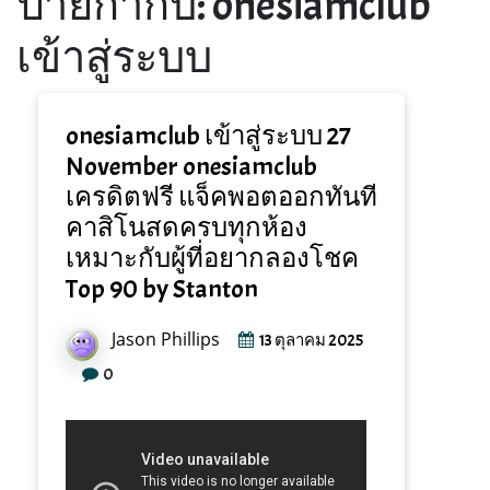
ป้ายกำกับ:
onesiamclub
เข้าสู่ระบบ
onesiamclub เข้าสู่ระบบ 27
November onesiamclub
เครดิตฟรี แจ็คพอตออกทันที
คาสิโนสดครบทุกห้อง
เหมาะกับผู้ที่อยากลองโชค
Top 90 by Stanton
Jason Phillips
13 ตุลาคม 2025
0