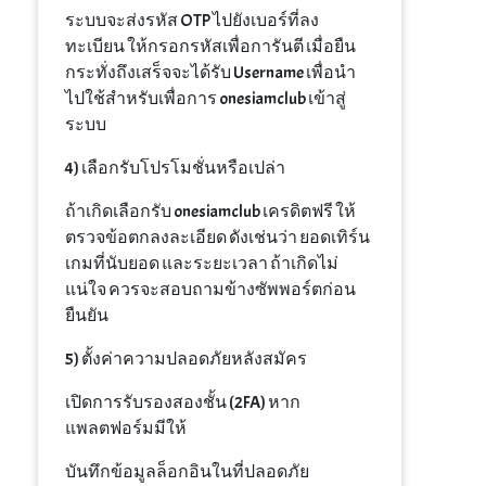
ระบบจะส่งรหัส OTP ไปยังเบอร์ที่ลง
ทะเบียน ให้กรอกรหัสเพื่อการันตี เมื่อยืน
กระทั่งถึงเสร็จจะได้รับ Username เพื่อนำ
ไปใช้สำหรับเพื่อการ onesiamclub เข้าสู่
ระบบ
4) เลือกรับโปรโมชั่นหรือเปล่า
ถ้าเกิดเลือกรับ onesiamclub เครดิตฟรี ให้
ตรวจข้อตกลงละเอียด ดังเช่นว่า ยอดเทิร์น
เกมที่นับยอด และระยะเวลา ถ้าเกิดไม่
แน่ใจ ควรจะสอบถามข้างซัพพอร์ตก่อน
ยืนยัน
5) ตั้งค่าความปลอดภัยหลังสมัคร
เปิดการรับรองสองชั้น (2FA) หาก
แพลตฟอร์มมีให้
บันทึกข้อมูลล็อกอินในที่ปลอดภัย