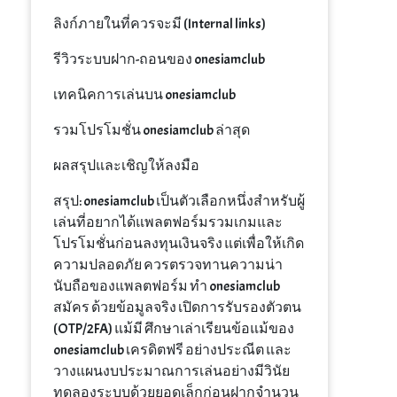
ลิงก์ภายในที่ควรจะมี (Internal links)
รีวิวระบบฝาก-ถอนของ onesiamclub
เทคนิคการเล่นบน onesiamclub
รวมโปรโมชั่น onesiamclub ล่าสุด
ผลสรุปและเชิญให้ลงมือ
สรุป: onesiamclub เป็นตัวเลือกหนึ่งสำหรับผู้
เล่นที่อยากได้แพลตฟอร์มรวมเกมและ
โปรโมชั่นก่อนลงทุนเงินจริง แต่เพื่อให้เกิด
ความปลอดภัย ควรตรวจทานความน่า
นับถือของแพลตฟอร์ม ทำ onesiamclub
สมัคร ด้วยข้อมูลจริง เปิดการรับรองตัวตน
(OTP/2FA) แม้มี ศึกษาเล่าเรียนข้อแม้ของ
onesiamclub เครดิตฟรี อย่างประณีต และ
วางแผนงบประมาณการเล่นอย่างมีวินัย
ทดลองระบบด้วยยอดเล็กก่อนฝากจำนวน