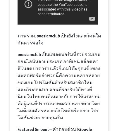
ภาพรวม: onesiamclub เป็นยังไงและก็คนใด
กันควรพอใจ
onesiamclub เป็นแพลตฟอร์มที่รวบรวมเกม
ออนไลน์หลายประเภท อาทิเช่น สล็อต คา
สิโนสด บาคาร่า แล้วก็เกมโต๊ะ จุดแข็งของ
แพลตฟอร์มจำพวกนี้คือความหลากหลาย
ของเกม โปรโมชั่นสำหรับสมาชิกใหม่
และก็ระบบฝาก-ถอนที่รองรับวิถีทางที่
นิยมในไทย คนที่เหมาะกับการใช้แรงงาน
คือผู้เล่นที่ปรารถนาทดสอบหลายค่ายโดย
ไม่ต้องสมัครหลายเว็บไซต์ หรืออยากโปร
โมชั่นช่วยขยายทุนเริ่ม
Featured Snippet — คำตอบด่วน (Google