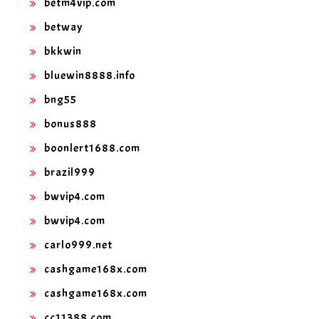
betm4vip.com
betway
bkkwin
bluewin8888.info
bng55
bonus888
boonlert1688.com
brazil999
bwvip4.com
bwvip4.com
carlo999.net
cashgame168x.com
cashgame168x.com
cc11388.com