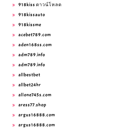
918kiss ดาวน์โหลด
918kissauto
918kissme
acebet789.com
aden168ss.com
adm789.info
adm789.info
allbestbet
allbet24hr
allone745s.com
aress77.shop
argus16888.com
argus16888.com