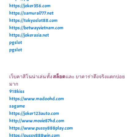
https://joker356.com
https://samurai777.net
https://tokyoslot88.com
https://betwayvietnam.com
https://jokerasia.net
pgslot
pgslot
เว็บคาสิโนน่าเล่น ทั้ง
สล็อต
และ
บาคาร่า
ตึงจริงแตกบ่อย
มาก
918kiss
https://www.madoohd.com
sagame
https://joker123auto.com
http://www.movie87hd.com
https://www.pussy888play.com
https://pussy888win.com