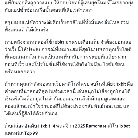
แพ้กัน ทุกสิ่งถูกวางแบบให้ตอบโจทย์ผู้เล่นยุคใหม่ ที่ไม่อยากยุ่ง
กับแอปซ้ำซ้อนหรือขั้นตอนที่เสียเวล่ำเวลา
สรุปแบบแน่ชัดว่า 1xbit คือเว็บคาสิโนที่ทั้งมั่นคง ลื่นไหล รวม
ทั้งเล่นแล้วได้เงินจริง
ภายหลังจากทดลองใช้ 1xbit1 มาครบเดือนเต็ม จำต้องบอกเลย
ว่าเว็บนี้ให้ประสบการณ์ที่เหมาะสมที่สุดในบรรดาทุกเว็บไซต์
ที่เคยเล่นมา ไม่ว่าจะเป็นเกมที่นานัปการ ระบบที่เสถียร ฝาก
ถอนที่เร็ว และโปรโมชั่นที่ใช้งานได้จริง ไม่มีอะไรซับซ้อน
หรือหลอกลวง
ถ้าหากคุณกำลังมองหาเว็บคาสิโนที่ครบ จบในที่เดียว 1xbit คือ
คำตอบที่น่าลองที่สุดในช่วงเวลานี้ เล่นสนุกไม่เสี่ยงถูกโกง ได้
เงินจริง ไม่ล็อกยูส ไม่จำกัดยอดถอน แล้วก็มีกลุ่มดูแลตลอด
ลองแล้วจะเข้าใจว่าของดีไม่ต้องประชาสัมพันธ์เยอะแยะ แค่
ได้เล่นก็รู้สึกได้ด้วยตัวเอง
เว็บสล็อตอันดับ 1 1xbit 14 พฤศจิกา 2025 Ramona คาสิโน 1xbet
แตกหนัก Top 99