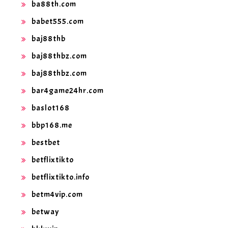
ba88th.com
babet555.com
baj88thb
baj88thbz.com
baj88thbz.com
bar4game24hr.com
baslot168
bbp168.me
bestbet
betflixtikto
betflixtikto.info
betm4vip.com
betway