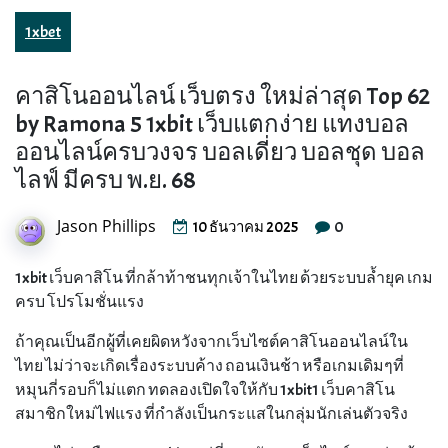
1xbet
คาสิโนออนไลน์ เว็บตรง ใหม่ล่าสุด Top 62
by Ramona 5 1xbit เว็บแตกง่าย แทงบอล
ออนไลน์ครบวงจร บอลเดี่ยว บอลชุด บอล
ไลฟ์ มีครบ พ.ย. 68
Jason Phillips
0
10 ธันวาคม 2025
1xbit เว็บคาสิโน ที่กล้าท้าชนทุกเจ้าในไทย ด้วยระบบล้ำยุค เกม
ครบ โปรโมชั่นแรง
ถ้าคุณเป็นอีกผู้ที่เคยผิดหวังจากเว็บไซต์คาสิโนออนไลน์ใน
ไทย ไม่ว่าจะเกิดเรื่องระบบค้าง ถอนเงินช้า หรือเกมเดิมๆที่
หมุนกี่รอบก็ไม่แตก ทดลองเปิดใจให้กับ 1xbit1 เว็บคาสิโน
สมาชิกใหม่ไฟแรง ที่กำลังเป็นกระแสในกลุ่มนักเล่นตัวจริง