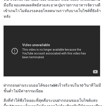
มือถือ จอแสดงผลลัพธ์สวย สะอาด ปุ่มรายการอาหารจัดวางดี
เข้าเกมไว ไม่ต้องรอคอยโหลดนานราวกับบางเว็บไซต์ที่ยังล้า
หลัง
ฝากถอนผ่านระบบออโต้ของ 1xbit เร็วจริง จบใน 10 วินาที ไม่มี
ขั้นต่ำ ไม่มีค่าธรรมเนียม
สิ่งที่ทำให้พึงใจเยอะที่สุดคือระบบฝากถอนของเว็บไซต์แห่ง