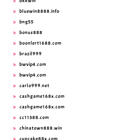
bkkwin
bluewin8888.info
bng55
bonus888
boonlert1688.com
brazil999
bwvip4.com
bwvip4.com
carlo999.net
cashgame168x.com
cashgame168x.com
cc11388.com
chinatown888.win
cupcake88x.com