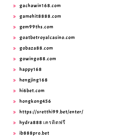
gachawin168.com
gamehit8888.com
gem99ths.com
goatbetroyalcasino.com
gobaza88.com
gowingo88.com
happy168
hengjing168
hi6bet.com
hongkong456
https://sretthi99.bet/enter/
hydra888 เครดิตฟรี
ib888pro.bet