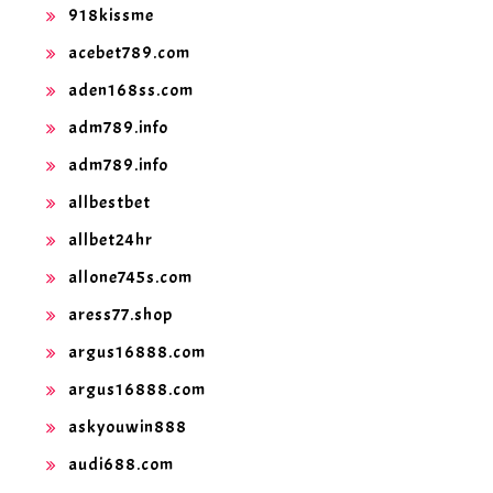
918kissme
acebet789.com
aden168ss.com
adm789.info
adm789.info
allbestbet
allbet24hr
allone745s.com
aress77.shop
argus16888.com
argus16888.com
askyouwin888
audi688.com