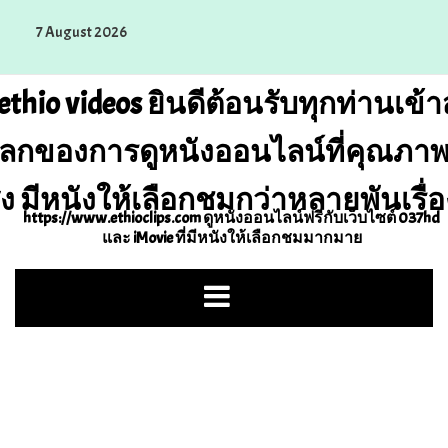
Skip
7 August 2026
to
content
ethio videos ยินดีต้อนรับทุกท่านเข้าส
ลกของการดูหนังออนไลน์ที่คุณภา
ูง มีหนังให้เลือกชมกว่าหลายพันเรื่อ
https://www.ethioclips.com ดูหนังออนไลน์ฟรีกับเว็บไซต์ 037hd
และ iMovie ที่มีหนังให้เลือกชมมากมาย