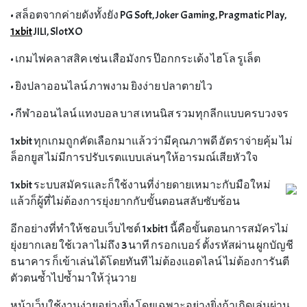
• สล็อตจากค่ายดังทั้งยัง PG Soft, Joker Gaming, Pragmatic Play,
1xbit
JILI, SlotXO
• เกมไพ่คลาสสิค เช่น เสือมังกร ป๊อกกระเด้ง ไฮโล รูเล็ต
• ยิงปลาออนไลน์ ภาพงาม ยิงง่าย ปลาตายไว
• กีฬาออนไลน์ แทงบอล บาส เทนนิส รวมทุกลีกแบบครบวงจร
1xbit ทุกเกมถูกคัดเลือกมาแล้วว่ามีคุณภาพดี อัตราจ่ายคุ้ม ไม่
ล็อกยูส ไม่มีการปรับเรตแบบเล่นๆให้อารมณ์เสียหัวใจ
1xbit ระบบสมัครและก็ใช้งานที่ง่ายดายเหมาะกับมือใหม่
แล้วก็ผู้ที่ไม่ต้องการยุ่งยากกับขั้นตอนสลับซับซ้อน
อีกอย่างที่ทำให้ชอบเว็บไซต์ 1xbit1 นี้คือขั้นตอนการสมัครไม่
ยุ่งยากเลย ใช้เวลาไม่ถึง 3 นาที กรอกเบอร์ ตั้งรหัสผ่าน ผูกบัญชี
ธนาคาร ก็เข้าเล่นได้โดยทันที ไม่ต้องแอดไลน์ ไม่ต้องการันตี
ตัวตนซ้ำไปซ้ำมาให้วุ่นวาย
หน้าเว็บใช้งานง่ายอย่างยิ่ง โดยเฉพาะอย่างยิ่งถ้าเกิดเล่นผ่าน