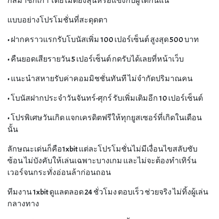
ก็สมาชิกเก่า โดยไม่ต้องลุ้นหรือแข่งกับผู้ใดกันแน่
แบบอย่างโปรโมชั่นที่สะดุดตา
• ฝากคราวแรกรับโบนัสเพิ่ม 100 เปอร์เซ็นต์ สูงสุด 500 บาท
• คืนยอดเสียรายวัน 5 เปอร์เซ็นต์ กดรับได้เลยที่หน้าเว็บ
• แนะนำสหายรับค่าคอมมิชชั่นทันที ไม่จำกัดปริมาณคน
• โบนัสฝากประจำวันจันทร์-ศุกร์ รับเพิ่มเติมอีก 10 เปอร์เซ็นต์
• โปรพิเศษวันเกิด แจกเครดิตฟรีให้ทุกยูสเซอร์ที่เกิดในเดือน
นั้น
ลักษณะเด่นก็คือ1xbit แต่ละโปรโมชั่นไม่มีเงื่อนไขสลับซับ
ซ้อน ไม่บังคับให้เล่นเฉพาะบางเกม และไม่จะต้องทำเทิร์น
เวอร์จนกระทั่งอ่อนล้าก่อนถอน
ทีมงาน 1xbit ดูแลตลอด 24 ชั่วโมง ตอบเร็ว ช่วยจริง ไม่ทิ้งผู้เล่น
กลางทาง