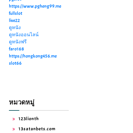
https://www.pgheng99.me
fullslot
live22
ดูหนัง
ดูหนังออนไลน์
ดูหนังฟรี
faro168
https://hongkong456.me
slot66
หมวดหมู่
123lionth
13satanbets.com